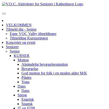
VELKOMMEN
Tilmeld dig - Senior
Egne VOC Valby tilmeldinger
Tilmelding Kursusringen
Koncerter og event
Seniorer
Senior
KURSER
Motion
Almindelig bevægelsesmotion
Bevægelse
God motion for folk i en moden alder M/K
Pilates
Yoga
Dans
Dans
Sprog
Engelsk
Spansk
IT og EDB