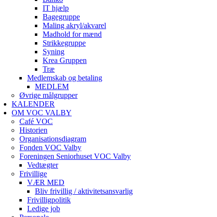
IT hjælp
Bagegruppe
Maling akryl/akvarel
Madhold for mænd
Strikkegruppe
Syning
Krea Gruppen
Træ
Medlemskab og betaling
MEDLEM
Øvrige målgrupper
KALENDER
OM VOC VALBY
Café VOC
Historien
Organisationsdiagram
Fonden VOC Valby
Foreningen Seniorhuset VOC Valby
Vedtægter
Frivillige
VÆR MED
Bliv frivillig / aktivitetsansvarlig
Frivilligpolitik
Ledige job