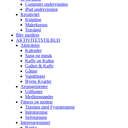
Computer undervisning
iPad undervisning
Kreativitet
Knipling
Malerkursus
Træsløjd
Bliv medlem
AKTIVITETSTILBUD
Aktiviteter
Kalender
Sang og musik
Kaffe og Kultur
Galleri & Kaffe
Gåture
Vandringer
Byens Kvarter
Arrangementer
Udflugter
Medlemsmøder
Fitness og motion
Træning med Fysioterapeut
Introtræning
Selvtræning
Interessegrupper
Banko