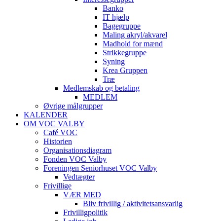
Banko
IT hjælp
Bagegruppe
Maling akryl/akvarel
Madhold for mænd
Strikkegruppe
Syning
Krea Gruppen
Træ
Medlemskab og betaling
MEDLEM
Øvrige målgrupper
KALENDER
OM VOC VALBY
Café VOC
Historien
Organisationsdiagram
Fonden VOC Valby
Foreningen Seniorhuset VOC Valby
Vedtægter
Frivillige
VÆR MED
Bliv frivillig / aktivitetsansvarlig
Frivilligpolitik