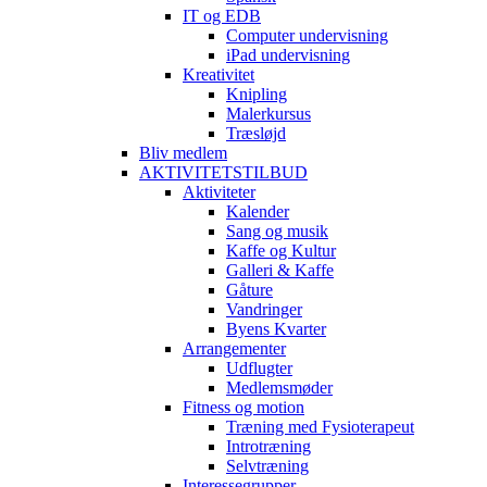
IT og EDB
Computer undervisning
iPad undervisning
Kreativitet
Knipling
Malerkursus
Træsløjd
Bliv medlem
AKTIVITETSTILBUD
Aktiviteter
Kalender
Sang og musik
Kaffe og Kultur
Galleri & Kaffe
Gåture
Vandringer
Byens Kvarter
Arrangementer
Udflugter
Medlemsmøder
Fitness og motion
Træning med Fysioterapeut
Introtræning
Selvtræning
Interessegrupper