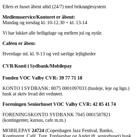
Ellers er huset åbent altid (24/7) med briknøglesystem
Medlemsservice/Kontoret er åbent:
Mandag og torsdag kl. 10-12.30 + kl. 13-14
Vi har lukket alle helligdage og mellem jul og nytår.
Caféen er åben:
Hverdage ml. kl. 9-13 og ved særlige lejligheder
CVR/Konti i Sydbank/Mobilepay
Fonden VOC Valby CVR: 39 77 71 18
KONTO I SYDBANK: 8075 0001097033 (husleje, leje og lign.)
husk at skriv hvad det vedrører.
Foreningen Seniorhuset VOC Valby CVR: 42 85 41 74
FORENINGSKONTO SYDBANK 7045 0001587821
(kontingenter, kursus, cafe m.m.)
MOBILEPAY
24724
(Copenhagen Jazz Festival, Banko,
Kontingent, Café, Ture, Fredagsbar og Andet ift. seniorhuset) husk