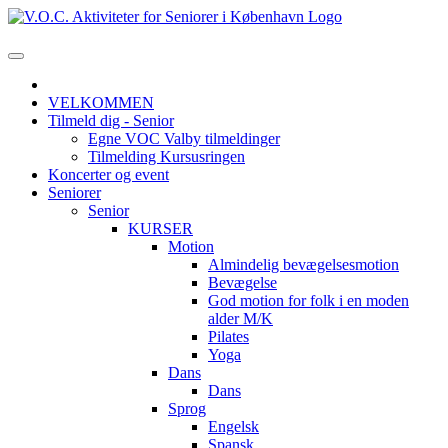
VELKOMMEN
Tilmeld dig - Senior
Egne VOC Valby tilmeldinger
Tilmelding Kursusringen
Koncerter og event
Seniorer
Senior
KURSER
Motion
Almindelig bevægelsesmotion
Bevægelse
God motion for folk i en moden
alder M/K
Pilates
Yoga
Dans
Dans
Sprog
Engelsk
Spansk