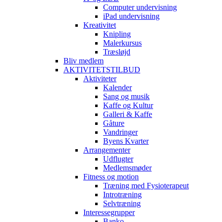
Computer undervisning
iPad undervisning
Kreativitet
Knipling
Malerkursus
Træsløjd
Bliv medlem
AKTIVITETSTILBUD
Aktiviteter
Kalender
Sang og musik
Kaffe og Kultur
Galleri & Kaffe
Gåture
Vandringer
Byens Kvarter
Arrangementer
Udflugter
Medlemsmøder
Fitness og motion
Træning med Fysioterapeut
Introtræning
Selvtræning
Interessegrupper
Banko