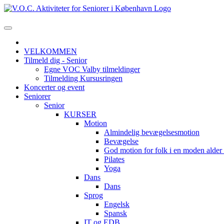
VELKOMMEN
Tilmeld dig - Senior
Egne VOC Valby tilmeldinger
Tilmelding Kursusringen
Koncerter og event
Seniorer
Senior
KURSER
Motion
Almindelig bevægelsesmotion
Bevægelse
God motion for folk i en moden alde
Pilates
Yoga
Dans
Dans
Sprog
Engelsk
Spansk
IT og EDB