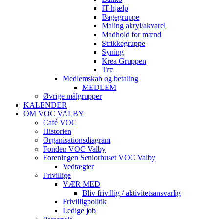
IT hjælp
Bagegruppe
Maling akryl/akvarel
Madhold for mænd
Strikkegruppe
Syning
Krea Gruppen
Træ
Medlemskab og betaling
MEDLEM
Øvrige målgrupper
KALENDER
OM VOC VALBY
Café VOC
Historien
Organisationsdiagram
Fonden VOC Valby
Foreningen Seniorhuset VOC Valby
Vedtægter
Frivillige
VÆR MED
Bliv frivillig / aktivitetsansvarlig
Frivilligpolitik
Ledige job