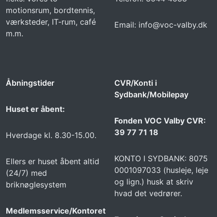
motionsrum, bordtennis,
værksteder, IT-rum, café
Email: info@voc-valby.dk
m.m.
Åbningstider
CVR/Konti i
Sydbank/Mobilepay
Huset er åbent:
Fonden VOC Valby CVR:
39 77 71 18
Hverdage kl. 8.30-15.00.
KONTO I SYDBANK: 8075
Ellers er huset åbent altid
0001097033 (husleje, leje
(24/7) med
og lign.) husk at skriv
briknøglesystem
hvad det vedrører.
Medlemsservice/Kontoret