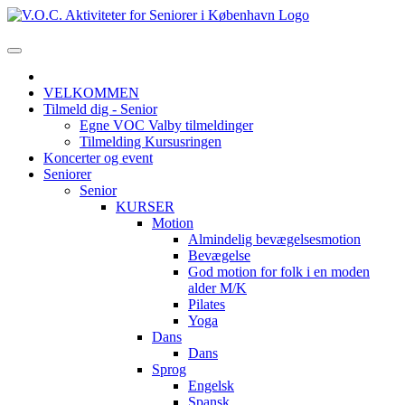
VELKOMMEN
Tilmeld dig - Senior
Egne VOC Valby tilmeldinger
Tilmelding Kursusringen
Koncerter og event
Seniorer
Senior
KURSER
Motion
Almindelig bevægelsesmotion
Bevægelse
God motion for folk i en moden
alder M/K
Pilates
Yoga
Dans
Dans
Sprog
Engelsk
Spansk