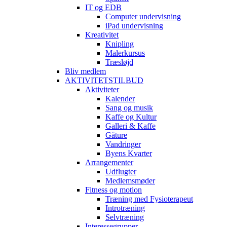
IT og EDB
Computer undervisning
iPad undervisning
Kreativitet
Knipling
Malerkursus
Træsløjd
Bliv medlem
AKTIVITETSTILBUD
Aktiviteter
Kalender
Sang og musik
Kaffe og Kultur
Galleri & Kaffe
Gåture
Vandringer
Byens Kvarter
Arrangementer
Udflugter
Medlemsmøder
Fitness og motion
Træning med Fysioterapeut
Introtræning
Selvtræning
Interessegrupper