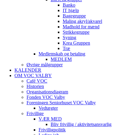
Banko
IT hjælp
Bagegruppe
Maling akryl/akvarel
Madhold for mænd
Strikkegruppe
Syning
Krea Gruppen
Træ
Medlemskab og betaling
MEDLEM
Øvrige målgrupper
KALENDER
OM VOC VALBY
Café VOC
Historien
Organisationsdiagram
Fonden VOC Valby
Foreningen Seniorhuset VOC Valby
Vedtægter
Frivillige
VÆR MED
Bliv frivillig / aktivitetsansvarlig
Frivilligpolitik