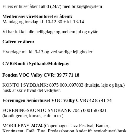
Ellers er huset åbent altid (24/7) med briknøglesystem
Medlemsservice/Kontoret er åbent:
Mandag og torsdag kl. 10-12.30 + kl. 13-14
Vi har lukket alle helligdage og mellem jul og nytår.
Caféen er åben:
Hverdage ml. kl. 9-13 og ved særlige lejligheder
CVR/Konti i Sydbank/Mobilepay
Fonden VOC Valby CVR: 39 77 71 18
KONTO I SYDBANK: 8075 0001097033 (husleje, leje og lign.)
husk at skriv hvad det vedrører.
Foreningen Seniorhuset VOC Valby CVR: 42 85 41 74
FORENINGSKONTO SYDBANK 7045 0001587821
(kontingenter, kursus, cafe m.m.)
MOBILEPAY
24724
(Copenhagen Jazz Festival, Banko,
Kontingent, Café, Ture, Fredagsbar og Andet ift. seniorhuset) husk