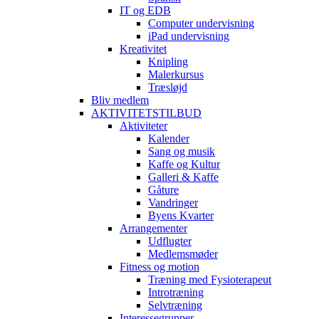
IT og EDB
Computer undervisning
iPad undervisning
Kreativitet
Knipling
Malerkursus
Træsløjd
Bliv medlem
AKTIVITETSTILBUD
Aktiviteter
Kalender
Sang og musik
Kaffe og Kultur
Galleri & Kaffe
Gåture
Vandringer
Byens Kvarter
Arrangementer
Udflugter
Medlemsmøder
Fitness og motion
Træning med Fysioterapeut
Introtræning
Selvtræning
Interessegrupper