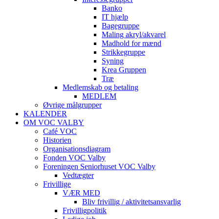
Banko
IT hjælp
Bagegruppe
Maling akryl/akvarel
Madhold for mænd
Strikkegruppe
Syning
Krea Gruppen
Træ
Medlemskab og betaling
MEDLEM
Øvrige målgrupper
KALENDER
OM VOC VALBY
Café VOC
Historien
Organisationsdiagram
Fonden VOC Valby
Foreningen Seniorhuset VOC Valby
Vedtægter
Frivillige
VÆR MED
Bliv frivillig / aktivitetsansvarlig
Frivilligpolitik