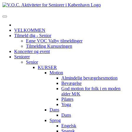
VELKOMMEN
Tilmeld dig - Senior
Egne VOC Valby tilmeldinger
Tilmelding Kursusringen
Koncerter og event
Seniorer
Senior
KURSER
Motion
Almindelig bevægelsesmotion
Bevægelse
God motion for folk i en moden
alder M/K
Pilates
Yoga
Dans
Dans
Sprog
Engelsk
Spansk