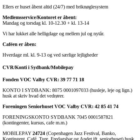
Ellers er huset åbent altid (24/7) med briknøglesystem
Medlemsservice/Kontoret er åbent:
Mandag og torsdag kl. 10-12.30 + kl. 13-14
Vi har lukket alle helligdage og mellem jul og nytår.
Caféen er åben:
Hverdage ml. kl. 9-13 og ved særlige lejligheder
CVR/Konti i Sydbank/Mobilepay
Fonden VOC Valby CVR: 39 77 71 18
KONTO I SYDBANK: 8075 0001097033 (husleje, leje og lign.)
husk at skriv hvad det vedrører.
Foreningen Seniorhuset VOC Valby CVR: 42 85 41 74
FORENINGSKONTO SYDBANK 7045 0001587821
(kontingenter, kursus, cafe m.m.)
MOBILEPAY
24724
(Copenhagen Jazz Festival, Banko,
Kontingent, Café, Ture, Fredagsbar og Andet ift. seniorhuset) husk