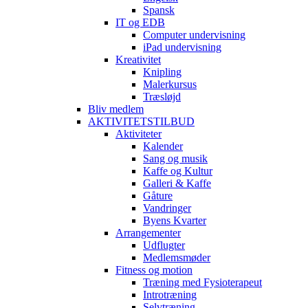
Spansk
IT og EDB
Computer undervisning
iPad undervisning
Kreativitet
Knipling
Malerkursus
Træsløjd
Bliv medlem
AKTIVITETSTILBUD
Aktiviteter
Kalender
Sang og musik
Kaffe og Kultur
Galleri & Kaffe
Gåture
Vandringer
Byens Kvarter
Arrangementer
Udflugter
Medlemsmøder
Fitness og motion
Træning med Fysioterapeut
Introtræning
Selvtræning