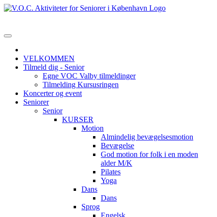
VELKOMMEN
Tilmeld dig - Senior
Egne VOC Valby tilmeldinger
Tilmelding Kursusringen
Koncerter og event
Seniorer
Senior
KURSER
Motion
Almindelig bevægelsesmotion
Bevægelse
God motion for folk i en moden
alder M/K
Pilates
Yoga
Dans
Dans
Sprog
Engelsk