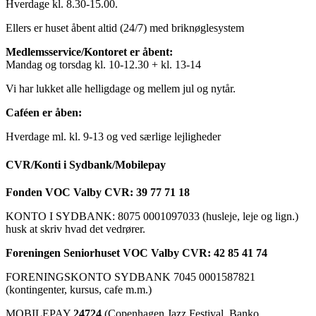
Hverdage kl. 8.30-15.00.
Ellers er huset åbent altid (24/7) med briknøglesystem
Medlemsservice/Kontoret er åbent:
Mandag og torsdag kl. 10-12.30 + kl. 13-14
Vi har lukket alle helligdage og mellem jul og nytår.
Caféen er åben:
Hverdage ml. kl. 9-13 og ved særlige lejligheder
CVR/Konti i Sydbank/Mobilepay
Fonden VOC Valby CVR: 39 77 71 18
KONTO I SYDBANK: 8075 0001097033 (husleje, leje og lign.)
husk at skriv hvad det vedrører.
Foreningen Seniorhuset VOC Valby CVR: 42 85 41 74
FORENINGSKONTO SYDBANK 7045 0001587821
(kontingenter, kursus, cafe m.m.)
MOBILEPAY
24724
(Copenhagen Jazz Festival, Banko,