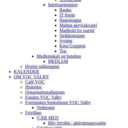
Interessegrupper
Banko
IT hjælp
Bagegruppe
Maling akryl/akvarel
Madhold for mænd
Strikkegruppe
Syning
Krea Gruppen
Træ
Medlemskab og betaling
MEDLEM
Øvrige målgrupper
KALENDER
OM VOC VALBY
Café VOC
Historien
Organisationsdiagram
Fonden VOC Valby
Foreningen Seniorhuset VOC Valby
Vedtægter
Frivillige
VÆR MED
Bliv frivillig / aktivitetsansvarlig