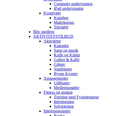
Computer undervisning
iPad undervisning
Kreativitet
Knipling
Malerkursus
Træsløjd
Bliv medlem
AKTIVITETSTILBUD
Aktiviteter
Kalender
Sang og musik
Kaffe og Kultur
Galleri & Kaffe
Gåture
Vandringer
Byens Kvarter
Arrangementer
Udflugter
Medlemsmøder
Fitness og motion
Træning med Fysioterapeut
Introtræning
Selvtræning
Interessegrupper
Banko