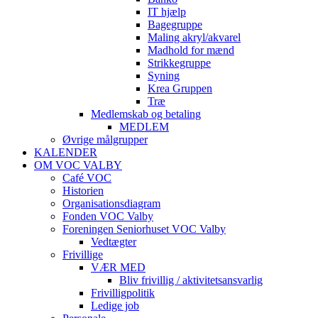
IT hjælp
Bagegruppe
Maling akryl/akvarel
Madhold for mænd
Strikkegruppe
Syning
Krea Gruppen
Træ
Medlemskab og betaling
MEDLEM
Øvrige målgrupper
KALENDER
OM VOC VALBY
Café VOC
Historien
Organisationsdiagram
Fonden VOC Valby
Foreningen Seniorhuset VOC Valby
Vedtægter
Frivillige
VÆR MED
Bliv frivillig / aktivitetsansvarlig
Frivilligpolitik
Ledige job