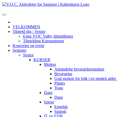
VELKOMMEN
Tilmeld dig - Senior
Egne VOC Valby tilmeldinger
Tilmelding Kursusringen
Koncerter og event
Seniorer
Senior
KURSER
Motion
Almindelig bevægelsesmotion
Bevægelse
God motion for folk i en moden alde
Pilates
Yoga
Dans
Dans
Sprog
Engelsk
Spansk
IT og EDB