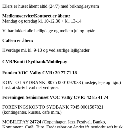
Ellers er huset åbent altid (24/7) med briknøglesystem
Medlemsservice/Kontoret er åbent:
Mandag og torsdag kl. 10-12.30 + kl. 13-14
Vi har lukket alle helligdage og mellem jul og nytår.
Caféen er åben:
Hverdage ml. kl. 9-13 og ved særlige lejligheder
CVR/Konti i Sydbank/Mobilepay
Fonden VOC Valby CVR: 39 77 71 18
KONTO I SYDBANK: 8075 0001097033 (husleje, leje og lign.)
husk at skriv hvad det vedrører.
Foreningen Seniorhuset VOC Valby CVR: 42 85 41 74
FORENINGSKONTO SYDBANK 7045 0001587821
(kontingenter, kursus, cafe m.m.)
MOBILEPAY
24724
(Copenhagen Jazz Festival, Banko,
Kontingent, Café, Ture, Fredagsbar og Andet ift. seniorhuset) husk