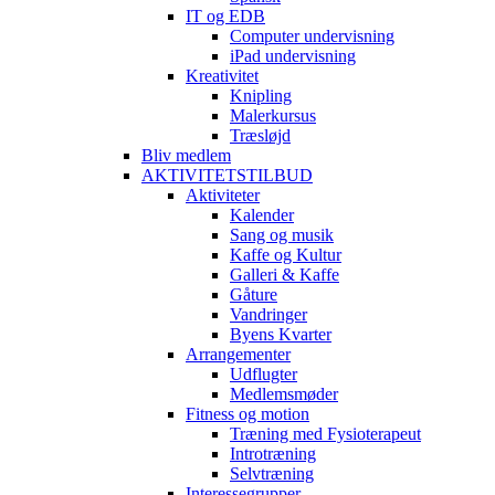
IT og EDB
Computer undervisning
iPad undervisning
Kreativitet
Knipling
Malerkursus
Træsløjd
Bliv medlem
AKTIVITETSTILBUD
Aktiviteter
Kalender
Sang og musik
Kaffe og Kultur
Galleri & Kaffe
Gåture
Vandringer
Byens Kvarter
Arrangementer
Udflugter
Medlemsmøder
Fitness og motion
Træning med Fysioterapeut
Introtræning
Selvtræning
Interessegrupper