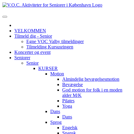
VELKOMMEN
Tilmeld dig - Senior
Egne VOC Valby tilmeldinger
Tilmelding Kursusringen
Koncerter og event
Seniorer
Senior
KURSER
Motion
Almindelig bevægelsesmotion
Bevægelse
God motion for folk i en moden
alder M/K
Pilates
Yoga
Dans
Dans
Sprog
Engelsk
Spansk