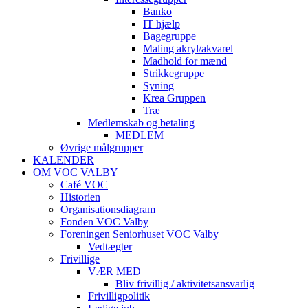
Banko
IT hjælp
Bagegruppe
Maling akryl/akvarel
Madhold for mænd
Strikkegruppe
Syning
Krea Gruppen
Træ
Medlemskab og betaling
MEDLEM
Øvrige målgrupper
KALENDER
OM VOC VALBY
Café VOC
Historien
Organisationsdiagram
Fonden VOC Valby
Foreningen Seniorhuset VOC Valby
Vedtægter
Frivillige
VÆR MED
Bliv frivillig / aktivitetsansvarlig
Frivilligpolitik