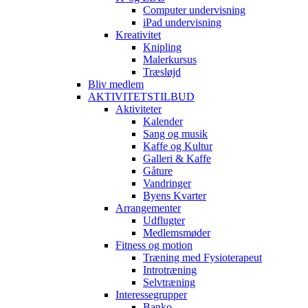
Computer undervisning
iPad undervisning
Kreativitet
Knipling
Malerkursus
Træsløjd
Bliv medlem
AKTIVITETSTILBUD
Aktiviteter
Kalender
Sang og musik
Kaffe og Kultur
Galleri & Kaffe
Gåture
Vandringer
Byens Kvarter
Arrangementer
Udflugter
Medlemsmøder
Fitness og motion
Træning med Fysioterapeut
Introtræning
Selvtræning
Interessegrupper
Banko