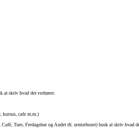
t skriv hvad det vedrører.
rsus, cafe m.m.)
afé, Ture, Fredagsbar og Andet ift. seniorhuset) husk at skriv hvad de