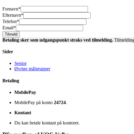
Fornavn
*
Efternavn
*
Telefon
*
Email
*
Betaling sker som udgangspunkt straks ved tilmelding.
Tilmelding
Sider
Senior
Øvrige målgrupper
Betaling
MobilePay
MobilePay på konto
24724
.
Kontant
Du kan betale kontant på kontoret.