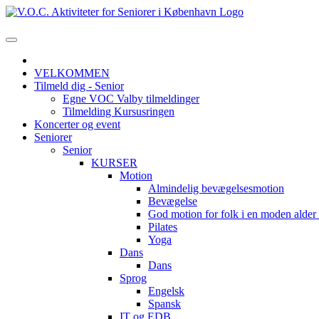
VELKOMMEN
Tilmeld dig - Senior
Egne VOC Valby tilmeldinger
Tilmelding Kursusringen
Koncerter og event
Seniorer
Senior
KURSER
Motion
Almindelig bevægelsesmotion
Bevægelse
God motion for folk i en moden alde
Pilates
Yoga
Dans
Dans
Sprog
Engelsk
Spansk
IT og EDB