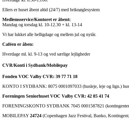
Ellers er huset åbent altid (24/7) med briknøglesystem
Medlemsservice/Kontoret er åbent:
Mandag og torsdag kl. 10-12.30 + kl. 13-14
Vi har lukket alle helligdage og mellem jul og nytår.
Caféen er åben:
Hverdage ml. kl. 9-13 og ved særlige lejligheder
CVR/Konti i Sydbank/Mobilepay
Fonden VOC Valby CVR: 39 77 71 18
KONTO I SYDBANK: 8075 0001097033 (husleje, leje og lign.) husk a
Foreningen Seniorhuset VOC Valby CVR: 42 85 41 74
FORENINGSKONTO SYDBANK 7045 0001587821 (kontingenter, ku
MOBILEPAY
24724
(Copenhagen Jazz Festival, Banko, Kontingent, C