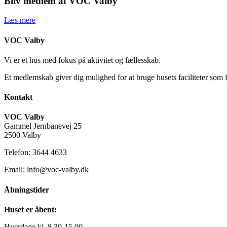
Bliv medlem af VOC Valby
Læs mere
VOC Valby
Vi er et hus med fokus på aktivitet og fællesskab.
Et medlemskab giver dig mulighed for at bruge husets faciliteter som 
Kontakt
VOC Valby
Gammel Jernbanevej 25
2500 Valby
Telefon: 3644 4633
Email: info@voc-valby.dk
Åbningstider
Huset er åbent:
Hverdage kl. 8.30-15.00.