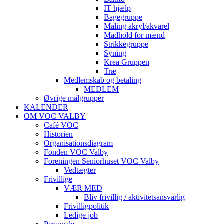
IT hjælp
Bagegruppe
Maling akryl/akvarel
Madhold for mænd
Strikkegruppe
Syning
Krea Gruppen
Træ
Medlemskab og betaling
MEDLEM
Øvrige målgrupper
KALENDER
OM VOC VALBY
Café VOC
Historien
Organisationsdiagram
Fonden VOC Valby
Foreningen Seniorhuset VOC Valby
Vedtægter
Frivillige
VÆR MED
Bliv frivillig / aktivitetsansvarlig
Frivilligpolitik
Ledige job