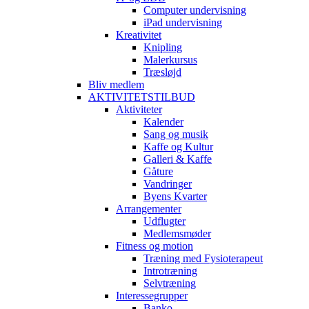
Computer undervisning
iPad undervisning
Kreativitet
Knipling
Malerkursus
Træsløjd
Bliv medlem
AKTIVITETSTILBUD
Aktiviteter
Kalender
Sang og musik
Kaffe og Kultur
Galleri & Kaffe
Gåture
Vandringer
Byens Kvarter
Arrangementer
Udflugter
Medlemsmøder
Fitness og motion
Træning med Fysioterapeut
Introtræning
Selvtræning
Interessegrupper
Banko