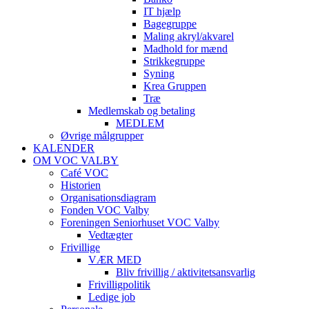
IT hjælp
Bagegruppe
Maling akryl/akvarel
Madhold for mænd
Strikkegruppe
Syning
Krea Gruppen
Træ
Medlemskab og betaling
MEDLEM
Øvrige målgrupper
KALENDER
OM VOC VALBY
Café VOC
Historien
Organisationsdiagram
Fonden VOC Valby
Foreningen Seniorhuset VOC Valby
Vedtægter
Frivillige
VÆR MED
Bliv frivillig / aktivitetsansvarlig
Frivilligpolitik
Ledige job