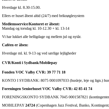
Hverdage kl. 8.30-15.00.
Ellers er huset åbent altid (24/7) med briknøglesystem
Medlemsservice/Kontoret er åbent:
Mandag og torsdag kl. 10-12.30 + kl. 13-14
Vi har lukket alle helligdage og mellem jul og nytår.
Caféen er åben:
Hverdage ml. kl. 9-13 og ved særlige lejligheder
CVR/Konti i Sydbank/Mobilepay
Fonden VOC Valby CVR: 39 77 71 18
KONTO I SYDBANK: 8075 0001097033 (husleje, leje og lign.) husk a
Foreningen Seniorhuset VOC Valby CVR: 42 85 41 74
FORENINGSKONTO SYDBANK 7045 0001587821 (kontingenter, ku
MOBILEPAY
24724
(Copenhagen Jazz Festival, Banko, Kontingent, C