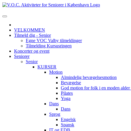
VELKOMMEN
Tilmeld dig - Senior
Egne VOC Valby tilmeldinger
Tilmelding Kursusringen
Koncerter og event
Seniorer
Senior
KURSER
Motion
Almindelig bevægelsesmotion
Bevægelse
God motion for folk i en moden alde
Pilates
Yoga
Dans
Dans
Sprog
Engelsk
Spansk
IT og EDB