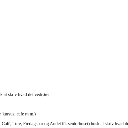
t skriv hvad det vedrører.
rsus, cafe m.m.)
afé, Ture, Fredagsbar og Andet ift. seniorhuset) husk at skriv hvad de