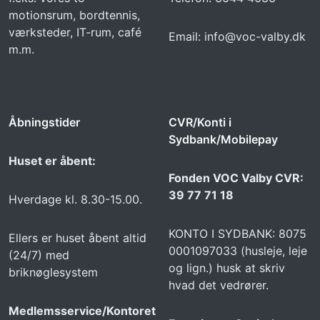
motionsrum, bordtennis,
værksteder, IT-rum, café
Email: info@voc-valby.dk
m.m.
Åbningstider
CVR/Konti i
Sydbank/Mobilepay
Huset er åbent:
Fonden VOC Valby CVR:
39 77 71 18
Hverdage kl. 8.30-15.00.
KONTO I SYDBANK: 8075
Ellers er huset åbent altid
0001097033 (husleje, leje
(24/7) med
og lign.) husk at skriv
briknøglesystem
hvad det vedrører.
Medlemsservice/Kontoret