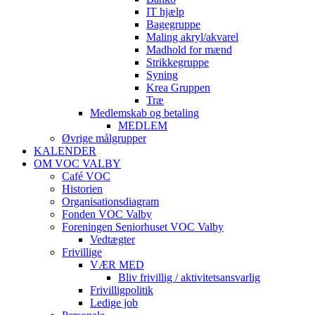
IT hjælp
Bagegruppe
Maling akryl/akvarel
Madhold for mænd
Strikkegruppe
Syning
Krea Gruppen
Træ
Medlemskab og betaling
MEDLEM
Øvrige målgrupper
KALENDER
OM VOC VALBY
Café VOC
Historien
Organisationsdiagram
Fonden VOC Valby
Foreningen Seniorhuset VOC Valby
Vedtægter
Frivillige
VÆR MED
Bliv frivillig / aktivitetsansvarlig
Frivilligpolitik
Ledige job