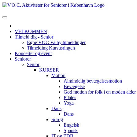
VELKOMMEN
Tilmeld dig - Senior
Egne VOC Valby tilmeldinger
Tilmelding Kursusringen
Koncerter og event
Seniorer
Senior
KURSER
Motion
Almindelig bevægelsesmotion
Bevægelse
God motion for folk i en moden alde
Pilates
Yoga
Dans
Dans
Sprog
Engelsk
Spansk
IT og EDB