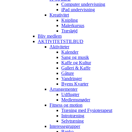
Computer undervisning
iPad undervisning
Kreativitet
Knipling
Malerkursus
Træsløjd
Bliv medlem
AKTIVITETSTILBUD
Aktiviteter
Kalender
Sang og musik
Kaffe og Kultur
Galleri & Kaffe
Gåture
Vandringer
Byens Kvarter
Arrangementer
Udflugter
Medlemsmøder
Fitness og motion
Træning med Fysioterapeut
Introtræning
Selvtræning
Interessegrupper
Banko