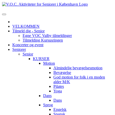
VELKOMMEN
Tilmeld dig - Senior
Egne VOC Valby tilmeldinger
Tilmelding Kursusringen
Koncerter og event
Seniorer
Senior
KURSER
Motion
Almindelig bevægelsesmotion
Bevægelse
God motion for folk i en moden
alder M/K
Pilates
Yoga
Dans
Dans
Sprog
Engelsk
Spansk