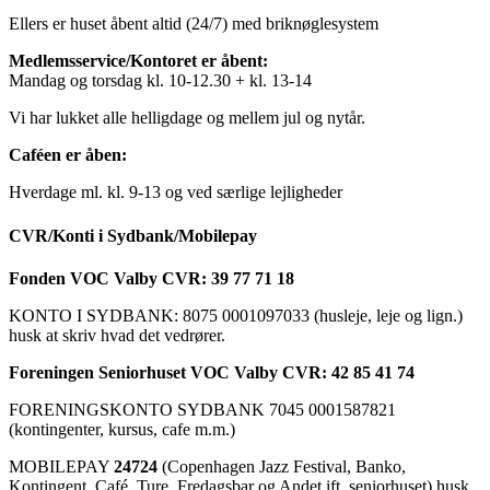
Ellers er huset åbent altid (24/7) med briknøglesystem
Medlemsservice/Kontoret er åbent:
Mandag og torsdag kl. 10-12.30 + kl. 13-14
Vi har lukket alle helligdage og mellem jul og nytår.
Caféen er åben:
Hverdage ml. kl. 9-13 og ved særlige lejligheder
CVR/Konti i Sydbank/Mobilepay
Fonden VOC Valby CVR: 39 77 71 18
KONTO I SYDBANK: 8075 0001097033 (husleje, leje og lign.)
husk at skriv hvad det vedrører.
Foreningen Seniorhuset VOC Valby CVR: 42 85 41 74
FORENINGSKONTO SYDBANK 7045 0001587821
(kontingenter, kursus, cafe m.m.)
MOBILEPAY
24724
(Copenhagen Jazz Festival, Banko,
Kontingent, Café, Ture, Fredagsbar og Andet ift. seniorhuset) husk