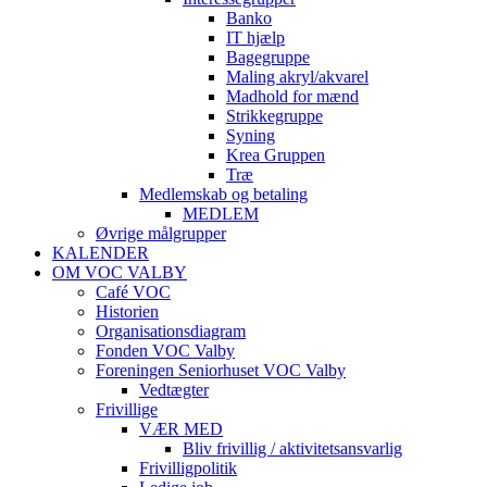
Banko
IT hjælp
Bagegruppe
Maling akryl/akvarel
Madhold for mænd
Strikkegruppe
Syning
Krea Gruppen
Træ
Medlemskab og betaling
MEDLEM
Øvrige målgrupper
KALENDER
OM VOC VALBY
Café VOC
Historien
Organisationsdiagram
Fonden VOC Valby
Foreningen Seniorhuset VOC Valby
Vedtægter
Frivillige
VÆR MED
Bliv frivillig / aktivitetsansvarlig
Frivilligpolitik