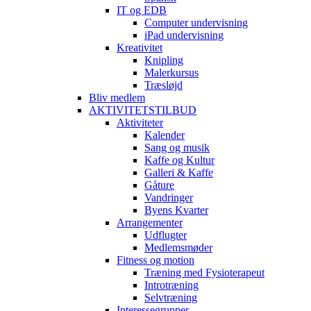
IT og EDB
Computer undervisning
iPad undervisning
Kreativitet
Knipling
Malerkursus
Træsløjd
Bliv medlem
AKTIVITETSTILBUD
Aktiviteter
Kalender
Sang og musik
Kaffe og Kultur
Galleri & Kaffe
Gåture
Vandringer
Byens Kvarter
Arrangementer
Udflugter
Medlemsmøder
Fitness og motion
Træning med Fysioterapeut
Introtræning
Selvtræning
Interessegrupper