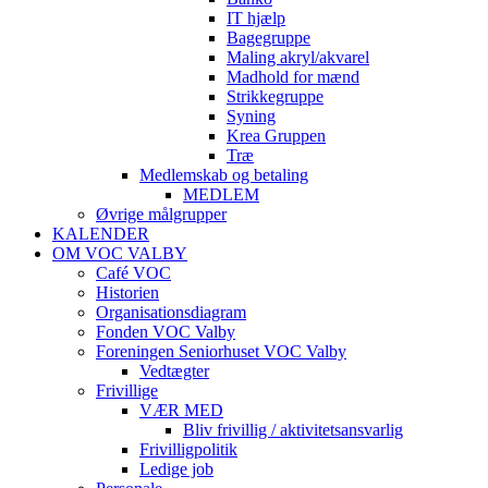
IT hjælp
Bagegruppe
Maling akryl/akvarel
Madhold for mænd
Strikkegruppe
Syning
Krea Gruppen
Træ
Medlemskab og betaling
MEDLEM
Øvrige målgrupper
KALENDER
OM VOC VALBY
Café VOC
Historien
Organisationsdiagram
Fonden VOC Valby
Foreningen Seniorhuset VOC Valby
Vedtægter
Frivillige
VÆR MED
Bliv frivillig / aktivitetsansvarlig
Frivilligpolitik
Ledige job