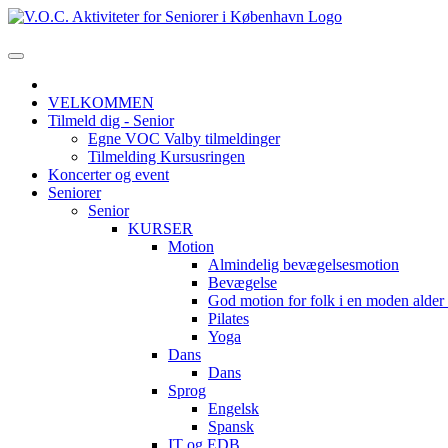
VELKOMMEN
Tilmeld dig - Senior
Egne VOC Valby tilmeldinger
Tilmelding Kursusringen
Koncerter og event
Seniorer
Senior
KURSER
Motion
Almindelig bevægelsesmotion
Bevægelse
God motion for folk i en moden alde
Pilates
Yoga
Dans
Dans
Sprog
Engelsk
Spansk
IT og EDB