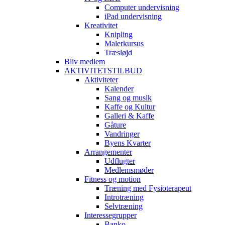
Computer undervisning
iPad undervisning
Kreativitet
Knipling
Malerkursus
Træsløjd
Bliv medlem
AKTIVITETSTILBUD
Aktiviteter
Kalender
Sang og musik
Kaffe og Kultur
Galleri & Kaffe
Gåture
Vandringer
Byens Kvarter
Arrangementer
Udflugter
Medlemsmøder
Fitness og motion
Træning med Fysioterapeut
Introtræning
Selvtræning
Interessegrupper
Banko