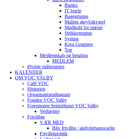
Banko
IT hjælp
Bagegruppe
Maling akryl/akvarel
Madhold for mænd
Strikkegruppe
Syning
Krea Gruppen
Træ
Medlemskab og betaling
MEDLEM
Øvrige målgrupper
KALENDER
OM VOC VALBY
Café VOC
Historien
Organisationsdiagram
Fonden VOC Valby
Foreningen Seniorhuset VOC Valby
Vedtægter
Frivillige
VÆR MED
Bliv frivillig / aktivitetsansvarlig
Frivilligpolitik