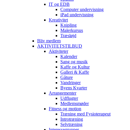
IT og EDB
Computer undervisning
iPad undervisning
Kreativitet
Knipling
Malerkursus
Træsløjd
Bliv medlem
AKTIVITETSTILBUD
Aktiviteter
Kalender
Sang og musik
Kaffe og Kultur
Galleri & Kaffe
Gåture
Vandringer
Byens Kvarter
Arrangementer
Udflugter
Medlemsmøder
Fitness og motion
Træning med Fysioterapeut
Introtræning
Selvtræning
Interessegrupper