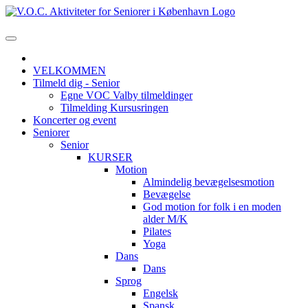
VELKOMMEN
Tilmeld dig - Senior
Egne VOC Valby tilmeldinger
Tilmelding Kursusringen
Koncerter og event
Seniorer
Senior
KURSER
Motion
Almindelig bevægelsesmotion
Bevægelse
God motion for folk i en moden
alder M/K
Pilates
Yoga
Dans
Dans
Sprog
Engelsk
Spansk