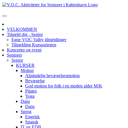
VELKOMMEN
Tilmeld dig - Senior
Egne VOC Valby tilmeldinger
Tilmelding Kursusringen
Koncerter og event
Seniorer
Senior
KURSER
Motion
Almindelig bevægelsesmotion
Bevægelse
God motion for folk i en moden alder M/K
Pilates
Yoga
Dans
Dans
Sprog
Engelsk
Spansk
IT og EDB