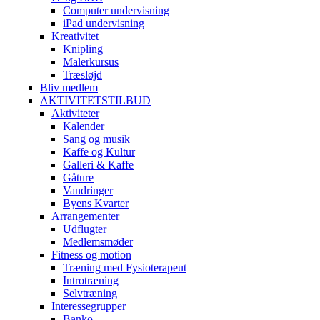
Computer undervisning
iPad undervisning
Kreativitet
Knipling
Malerkursus
Træsløjd
Bliv medlem
AKTIVITETSTILBUD
Aktiviteter
Kalender
Sang og musik
Kaffe og Kultur
Galleri & Kaffe
Gåture
Vandringer
Byens Kvarter
Arrangementer
Udflugter
Medlemsmøder
Fitness og motion
Træning med Fysioterapeut
Introtræning
Selvtræning
Interessegrupper
Banko