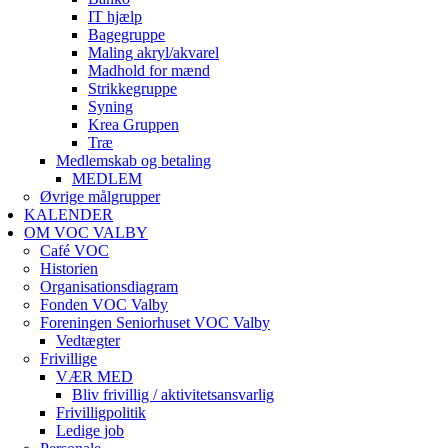
IT hjælp
Bagegruppe
Maling akryl/akvarel
Madhold for mænd
Strikkegruppe
Syning
Krea Gruppen
Træ
Medlemskab og betaling
MEDLEM
Øvrige målgrupper
KALENDER
OM VOC VALBY
Café VOC
Historien
Organisationsdiagram
Fonden VOC Valby
Foreningen Seniorhuset VOC Valby
Vedtægter
Frivillige
VÆR MED
Bliv frivillig / aktivitetsansvarlig
Frivilligpolitik
Ledige job