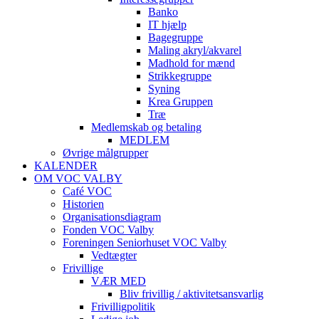
Banko
IT hjælp
Bagegruppe
Maling akryl/akvarel
Madhold for mænd
Strikkegruppe
Syning
Krea Gruppen
Træ
Medlemskab og betaling
MEDLEM
Øvrige målgrupper
KALENDER
OM VOC VALBY
Café VOC
Historien
Organisationsdiagram
Fonden VOC Valby
Foreningen Seniorhuset VOC Valby
Vedtægter
Frivillige
VÆR MED
Bliv frivillig / aktivitetsansvarlig
Frivilligpolitik