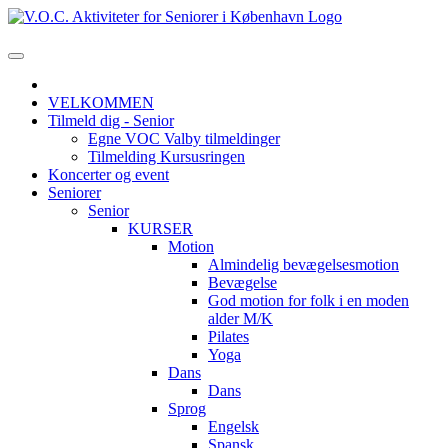
VELKOMMEN
Tilmeld dig - Senior
Egne VOC Valby tilmeldinger
Tilmelding Kursusringen
Koncerter og event
Seniorer
Senior
KURSER
Motion
Almindelig bevægelsesmotion
Bevægelse
God motion for folk i en moden
alder M/K
Pilates
Yoga
Dans
Dans
Sprog
Engelsk
Spansk