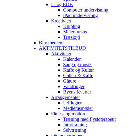
IT og EDB
Computer undervisning
iPad undervisning
Kreativitet
Knipling
Malerkursus
Træsløjd
Bliv medlem
AKTIVITETSTILBUD
Aktiviteter
Kalender
Sang og musik
Kaffe og Kultur
Galleri & Kaffe
Gåture
Vandringer
Byens Kvarter
Arrangementer
Udflugter
Medlemsmøder
Fitness og motion
Træning med Fysioterapeut
Introtræning
Selvtræning
Interessegrupper