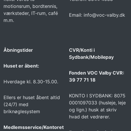
motionsrum, bordtennis,
værksteder, IT-rum, café
Email: info@voc-valby.dk
m.m.
Åbningstider
CVR/Konti i
Sydbank/Mobilepay
Huset er åbent:
Fonden VOC Valby CVR:
39 77 71 18
Hverdage kl. 8.30-15.00.
KONTO I SYDBANK: 8075
Ellers er huset åbent altid
0001097033 (husleje, leje
(24/7) med
og lign.) husk at skriv
briknøglesystem
hvad det vedrører.
Medlemsservice/Kontoret