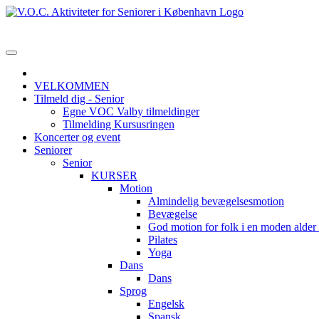
VELKOMMEN
Tilmeld dig - Senior
Egne VOC Valby tilmeldinger
Tilmelding Kursusringen
Koncerter og event
Seniorer
Senior
KURSER
Motion
Almindelig bevægelsesmotion
Bevægelse
God motion for folk i en moden alde
Pilates
Yoga
Dans
Dans
Sprog
Engelsk
Spansk