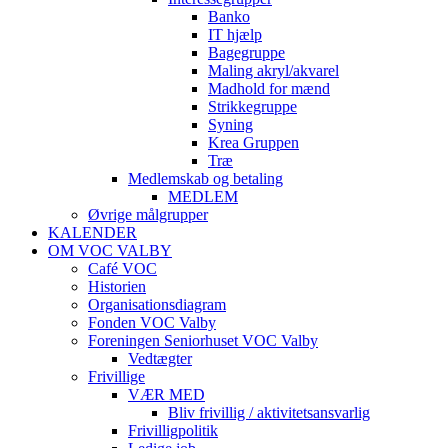
Banko
IT hjælp
Bagegruppe
Maling akryl/akvarel
Madhold for mænd
Strikkegruppe
Syning
Krea Gruppen
Træ
Medlemskab og betaling
MEDLEM
Øvrige målgrupper
KALENDER
OM VOC VALBY
Café VOC
Historien
Organisationsdiagram
Fonden VOC Valby
Foreningen Seniorhuset VOC Valby
Vedtægter
Frivillige
VÆR MED
Bliv frivillig / aktivitetsansvarlig
Frivilligpolitik