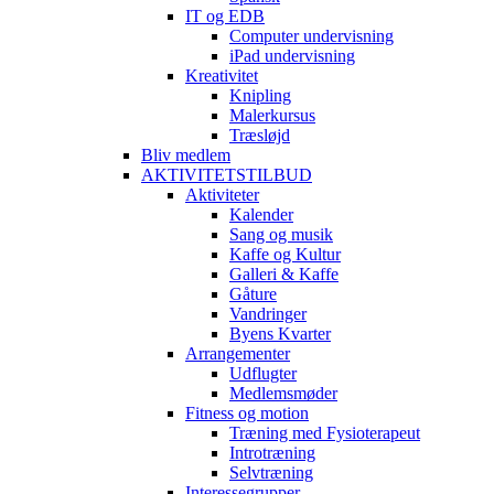
IT og EDB
Computer undervisning
iPad undervisning
Kreativitet
Knipling
Malerkursus
Træsløjd
Bliv medlem
AKTIVITETSTILBUD
Aktiviteter
Kalender
Sang og musik
Kaffe og Kultur
Galleri & Kaffe
Gåture
Vandringer
Byens Kvarter
Arrangementer
Udflugter
Medlemsmøder
Fitness og motion
Træning med Fysioterapeut
Introtræning
Selvtræning
Interessegrupper