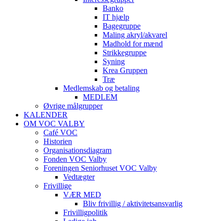
Banko
IT hjælp
Bagegruppe
Maling akryl/akvarel
Madhold for mænd
Strikkegruppe
Syning
Krea Gruppen
Træ
Medlemskab og betaling
MEDLEM
Øvrige målgrupper
KALENDER
OM VOC VALBY
Café VOC
Historien
Organisationsdiagram
Fonden VOC Valby
Foreningen Seniorhuset VOC Valby
Vedtægter
Frivillige
VÆR MED
Bliv frivillig / aktivitetsansvarlig
Frivilligpolitik