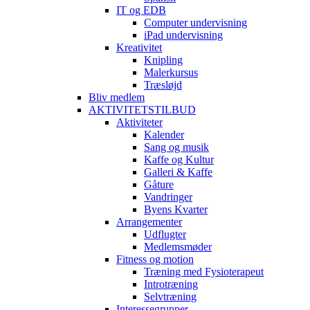
IT og EDB
Computer undervisning
iPad undervisning
Kreativitet
Knipling
Malerkursus
Træsløjd
Bliv medlem
AKTIVITETSTILBUD
Aktiviteter
Kalender
Sang og musik
Kaffe og Kultur
Galleri & Kaffe
Gåture
Vandringer
Byens Kvarter
Arrangementer
Udflugter
Medlemsmøder
Fitness og motion
Træning med Fysioterapeut
Introtræning
Selvtræning
Interessegrupper