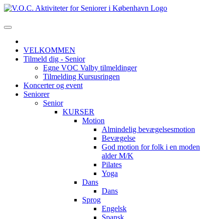
VELKOMMEN
Tilmeld dig - Senior
Egne VOC Valby tilmeldinger
Tilmelding Kursusringen
Koncerter og event
Seniorer
Senior
KURSER
Motion
Almindelig bevægelsesmotion
Bevægelse
God motion for folk i en moden
alder M/K
Pilates
Yoga
Dans
Dans
Sprog
Engelsk
Spansk