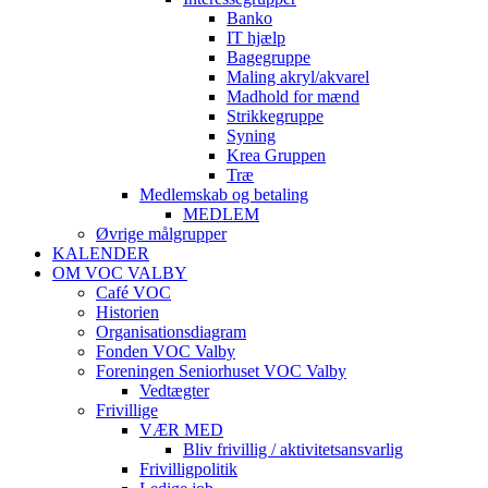
Banko
IT hjælp
Bagegruppe
Maling akryl/akvarel
Madhold for mænd
Strikkegruppe
Syning
Krea Gruppen
Træ
Medlemskab og betaling
MEDLEM
Øvrige målgrupper
KALENDER
OM VOC VALBY
Café VOC
Historien
Organisationsdiagram
Fonden VOC Valby
Foreningen Seniorhuset VOC Valby
Vedtægter
Frivillige
VÆR MED
Bliv frivillig / aktivitetsansvarlig
Frivilligpolitik