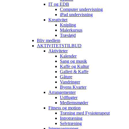
IT og EDB
Computer undervisning
iPad undervisning
Kreativitet
Knipling
Malerkursus
Træsløjd
Bliv medlem
AKTIVITETSTILBUD
Aktiviteter
Kalender
Sang og musik
Kaffe og Kultur
Galleri & Kaffe
Gåture
Vandringer
Byens Kvarter
Arrangementer
Udflugter
Medlemsmøder
Fitness og motion
Træning med Fysioterapeut
Introtræning
Selvtræning
Interessegrupper