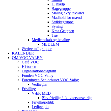
IT hjælp
Bagegruppe
Maling akryl/akvarel
Madhold for mænd
Strikkegruppe
Syning
Krea Gruppen
Træ
Medlemskab og betaling
MEDLEM
Øvrige målgrupper
KALENDER
OM VOC VALBY
Café VOC
Historien
Organisationsdiagram
Fonden VOC Valby
Foreningen Seniorhuset VOC Valby
Vedtægter
Frivillige
VÆR MED
Bliv frivillig / aktivitetsansvarlig
Frivilligpolitik
Ledige job