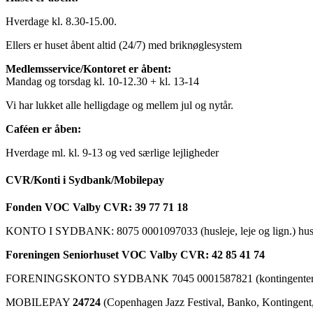
Hverdage kl. 8.30-15.00.
Ellers er huset åbent altid (24/7) med briknøglesystem
Medlemsservice/Kontoret er åbent:
Mandag og torsdag kl. 10-12.30 + kl. 13-14
Vi har lukket alle helligdage og mellem jul og nytår.
Caféen er åben:
Hverdage ml. kl. 9-13 og ved særlige lejligheder
CVR/Konti i Sydbank/Mobilepay
Fonden VOC Valby CVR: 39 77 71 18
KONTO I SYDBANK: 8075 0001097033 (husleje, leje og lign.) husk a
Foreningen Seniorhuset VOC Valby CVR: 42 85 41 74
FORENINGSKONTO SYDBANK 7045 0001587821 (kontingenter, ku
MOBILEPAY
24724
(Copenhagen Jazz Festival, Banko, Kontingent, C