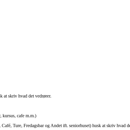
t skriv hvad det vedrører.
rsus, cafe m.m.)
afé, Ture, Fredagsbar og Andet ift. seniorhuset) husk at skriv hvad de