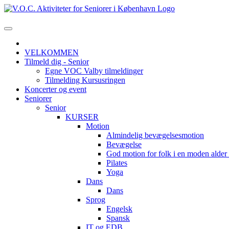
VELKOMMEN
Tilmeld dig - Senior
Egne VOC Valby tilmeldinger
Tilmelding Kursusringen
Koncerter og event
Seniorer
Senior
KURSER
Motion
Almindelig bevægelsesmotion
Bevægelse
God motion for folk i en moden alde
Pilates
Yoga
Dans
Dans
Sprog
Engelsk
Spansk
IT og EDB