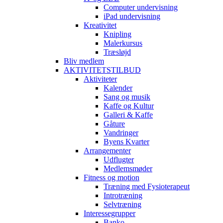
Computer undervisning
iPad undervisning
Kreativitet
Knipling
Malerkursus
Træsløjd
Bliv medlem
AKTIVITETSTILBUD
Aktiviteter
Kalender
Sang og musik
Kaffe og Kultur
Galleri & Kaffe
Gåture
Vandringer
Byens Kvarter
Arrangementer
Udflugter
Medlemsmøder
Fitness og motion
Træning med Fysioterapeut
Introtræning
Selvtræning
Interessegrupper
Banko