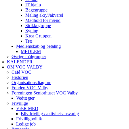
IT hjælp
Bagegruppe
Maling akryl/akvarel
Madhold for mænd
Strikkegruppe
Syning
Krea Gruppen
Træ
Medlemskab og betaling
MEDLEM
Øvrige målgrupper
KALENDER
OM VOC VALBY
Café VOC
Historien
Organisationsdiagram
Fonden VOC Valby
Foreningen Seniorhuset VOC Valby
Vedtægter
Frivillige
VÆR MED
Bliv frivillig / aktivitetsansvarlig
Frivilligpolitik
Ledige job