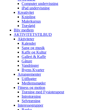
Computer undervisning
iPad undervisning
Kreativitet
Knipling
Malerkursus
Træsløjd
Bliv medlem
AKTIVITETSTILBUD
Aktiviteter
Kalender
Sang og musik
Kaffe og Kultur
Galleri & Kaffe
Gåture
Vandringer
Byens Kvarter
Arrangementer
Udflugter
Medlemsmøder
Fitness og motion
Træning med Fysioterapeut
Introtræning
Selvtræning
Interessegrupper
Banko