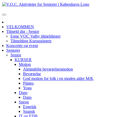
VELKOMMEN
Tilmeld dig - Senior
Egne VOC Valby tilmeldinger
Tilmelding Kursusringen
Koncerter og event
Seniorer
Senior
KURSER
Motion
Almindelig bevægelsesmotion
Bevægelse
God motion for folk i en moden alder M/K
Pilates
Yoga
Dans
Dans
Sprog
Engelsk
Spansk
IT og EDB