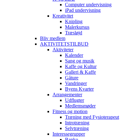
Computer undervisning
iPad undervisning
Kreativitet
Knipling
Malerkursus
Træsløjd
Bliv medlem
AKTIVITETSTILBUD
Aktiviteter
Kalender
Sang og musik
Kaffe og Kultur
Galleri & Kaffe
Gåture
Vandringer
Byens Kvarter
Arrangementer
Udflugter
Medlemsmøder
Fitness og motion
Træning med Fysioterapeut
Introtræning
Selvtræning
Interessegrupper
Banko