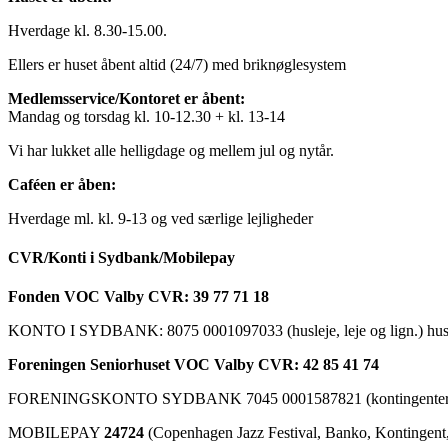
Hverdage kl. 8.30-15.00.
Ellers er huset åbent altid (24/7) med briknøglesystem
Medlemsservice/Kontoret er åbent:
Mandag og torsdag kl. 10-12.30 + kl. 13-14
Vi har lukket alle helligdage og mellem jul og nytår.
Caféen er åben:
Hverdage ml. kl. 9-13 og ved særlige lejligheder
CVR/Konti i Sydbank/Mobilepay
Fonden VOC Valby CVR: 39 77 71 18
KONTO I SYDBANK: 8075 0001097033 (husleje, leje og lign.) husk a
Foreningen Seniorhuset VOC Valby CVR: 42 85 41 74
FORENINGSKONTO SYDBANK 7045 0001587821 (kontingenter, ku
MOBILEPAY
24724
(Copenhagen Jazz Festival, Banko, Kontingent, C