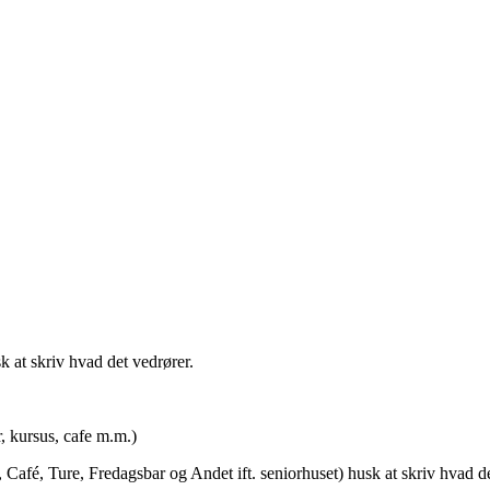
t skriv hvad det vedrører.
rsus, cafe m.m.)
afé, Ture, Fredagsbar og Andet ift. seniorhuset) husk at skriv hvad de