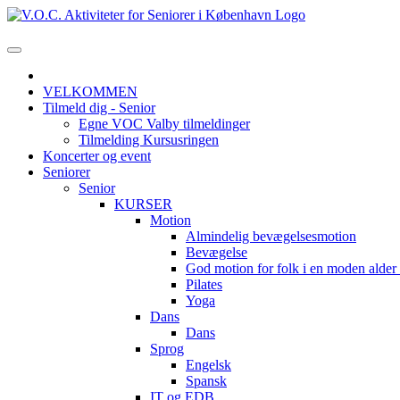
VELKOMMEN
Tilmeld dig - Senior
Egne VOC Valby tilmeldinger
Tilmelding Kursusringen
Koncerter og event
Seniorer
Senior
KURSER
Motion
Almindelig bevægelsesmotion
Bevægelse
God motion for folk i en moden alde
Pilates
Yoga
Dans
Dans
Sprog
Engelsk
Spansk
IT og EDB