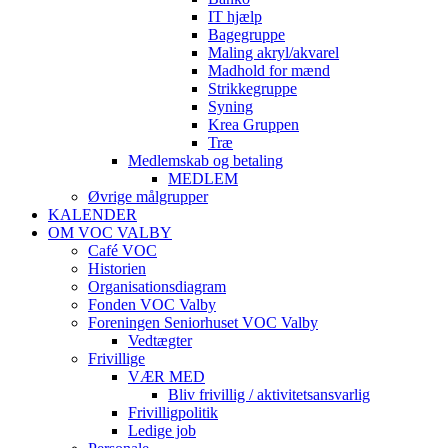
IT hjælp
Bagegruppe
Maling akryl/akvarel
Madhold for mænd
Strikkegruppe
Syning
Krea Gruppen
Træ
Medlemskab og betaling
MEDLEM
Øvrige målgrupper
KALENDER
OM VOC VALBY
Café VOC
Historien
Organisationsdiagram
Fonden VOC Valby
Foreningen Seniorhuset VOC Valby
Vedtægter
Frivillige
VÆR MED
Bliv frivillig / aktivitetsansvarlig
Frivilligpolitik
Ledige job