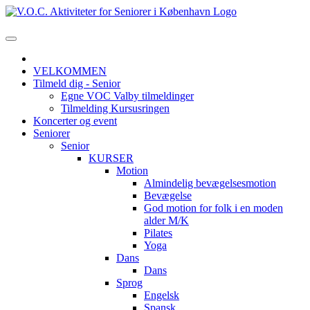
VELKOMMEN
Tilmeld dig - Senior
Egne VOC Valby tilmeldinger
Tilmelding Kursusringen
Koncerter og event
Seniorer
Senior
KURSER
Motion
Almindelig bevægelsesmotion
Bevægelse
God motion for folk i en moden
alder M/K
Pilates
Yoga
Dans
Dans
Sprog
Engelsk
Spansk