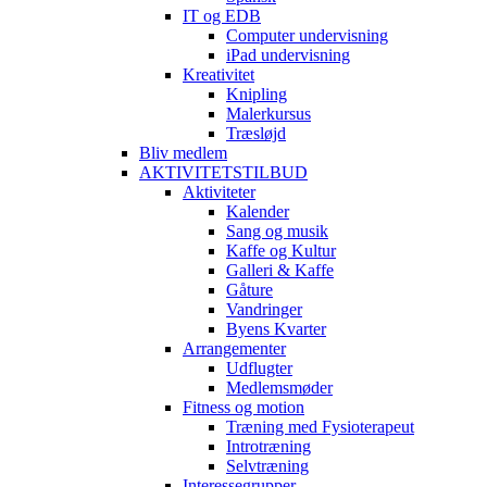
IT og EDB
Computer undervisning
iPad undervisning
Kreativitet
Knipling
Malerkursus
Træsløjd
Bliv medlem
AKTIVITETSTILBUD
Aktiviteter
Kalender
Sang og musik
Kaffe og Kultur
Galleri & Kaffe
Gåture
Vandringer
Byens Kvarter
Arrangementer
Udflugter
Medlemsmøder
Fitness og motion
Træning med Fysioterapeut
Introtræning
Selvtræning
Interessegrupper