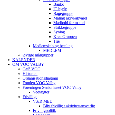
Banko
IT hjælp
Bagegruppe
Maling akryl/akvarel
Madhold for mænd
Strikkegruppe
Syning
Krea Gruppen
Træ
Medlemskab og betaling
MEDLEM
Øvrige målgrupper
KALENDER
OM VOC VALBY
Café VOC
Historien
Organisationsdiagram
Fonden VOC Valby
Foreningen Seniorhuset VOC Valby
Vedtægter
Frivillige
VÆR MED
Bliv frivillig / aktivitetsansvarlig
Frivilligpolitik