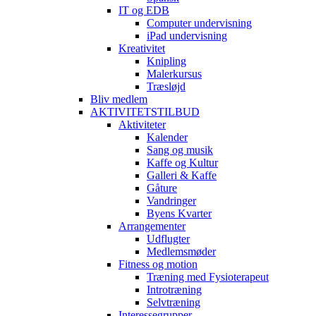
IT og EDB
Computer undervisning
iPad undervisning
Kreativitet
Knipling
Malerkursus
Træsløjd
Bliv medlem
AKTIVITETSTILBUD
Aktiviteter
Kalender
Sang og musik
Kaffe og Kultur
Galleri & Kaffe
Gåture
Vandringer
Byens Kvarter
Arrangementer
Udflugter
Medlemsmøder
Fitness og motion
Træning med Fysioterapeut
Introtræning
Selvtræning
Interessegrupper