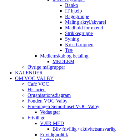
Banko
IT hjælp
Bagegruppe
Maling akryl/akvarel
Madhold for mænd
Strikkegruppe
Syning
Krea Gruppen
Træ
Medlemskab og betaling
MEDLEM
Øvrige målgrupper
KALENDER
OM VOC VALBY
Café VOC
Historien
Organisationsdiagram
Fonden VOC Valby
Foreningen Seniorhuset VOC Valby
Vedtægter
Frivillige
VÆR MED
Bliv frivillig / aktivitetsansvarlig
Frivilligpolitik