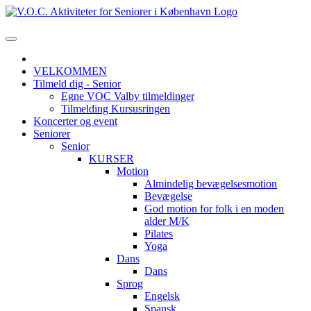
VELKOMMEN
Tilmeld dig - Senior
Egne VOC Valby tilmeldinger
Tilmelding Kursusringen
Koncerter og event
Seniorer
Senior
KURSER
Motion
Almindelig bevægelsesmotion
Bevægelse
God motion for folk i en moden
alder M/K
Pilates
Yoga
Dans
Dans
Sprog
Engelsk
Spansk