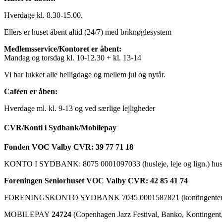
Hverdage kl. 8.30-15.00.
Ellers er huset åbent altid (24/7) med briknøglesystem
Medlemsservice/Kontoret er åbent:
Mandag og torsdag kl. 10-12.30 + kl. 13-14
Vi har lukket alle helligdage og mellem jul og nytår.
Caféen er åben:
Hverdage ml. kl. 9-13 og ved særlige lejligheder
CVR/Konti i Sydbank/Mobilepay
Fonden VOC Valby CVR: 39 77 71 18
KONTO I SYDBANK: 8075 0001097033 (husleje, leje og lign.) husk a
Foreningen Seniorhuset VOC Valby CVR: 42 85 41 74
FORENINGSKONTO SYDBANK 7045 0001587821 (kontingenter, ku
MOBILEPAY
24724
(Copenhagen Jazz Festival, Banko, Kontingent, C