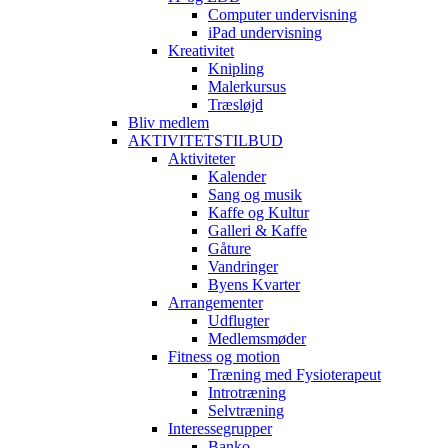
Computer undervisning
iPad undervisning
Kreativitet
Knipling
Malerkursus
Træsløjd
Bliv medlem
AKTIVITETSTILBUD
Aktiviteter
Kalender
Sang og musik
Kaffe og Kultur
Galleri & Kaffe
Gåture
Vandringer
Byens Kvarter
Arrangementer
Udflugter
Medlemsmøder
Fitness og motion
Træning med Fysioterapeut
Introtræning
Selvtræning
Interessegrupper
Banko