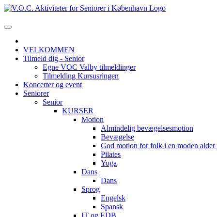
VELKOMMEN
Tilmeld dig - Senior
Egne VOC Valby tilmeldinger
Tilmelding Kursusringen
Koncerter og event
Seniorer
Senior
KURSER
Motion
Almindelig bevægelsesmotion
Bevægelse
God motion for folk i en moden alde
Pilates
Yoga
Dans
Dans
Sprog
Engelsk
Spansk
IT og EDB