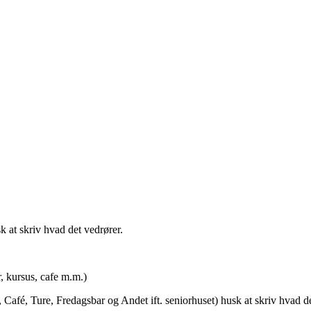
t skriv hvad det vedrører.
rsus, cafe m.m.)
afé, Ture, Fredagsbar og Andet ift. seniorhuset) husk at skriv hvad de