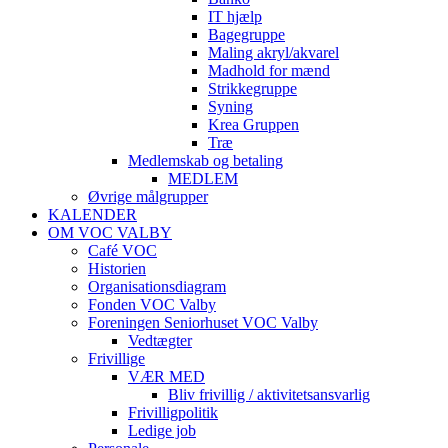
IT hjælp
Bagegruppe
Maling akryl/akvarel
Madhold for mænd
Strikkegruppe
Syning
Krea Gruppen
Træ
Medlemskab og betaling
MEDLEM
Øvrige målgrupper
KALENDER
OM VOC VALBY
Café VOC
Historien
Organisationsdiagram
Fonden VOC Valby
Foreningen Seniorhuset VOC Valby
Vedtægter
Frivillige
VÆR MED
Bliv frivillig / aktivitetsansvarlig
Frivilligpolitik
Ledige job