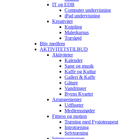
IT og EDB
Computer undervisning
iPad undervisning
Kreativitet
Knipling
Malerkursus
Træsløjd
Bliv medlem
AKTIVITETSTILBUD
Aktiviteter
Kalender
Sang og musik
Kaffe og Kultur
Galleri & Kaffe
Gåture
Vandringer
Byens Kvarter
Arrangementer
Udflugter
Medlemsmøder
Fitness og motion
Træning med Fysioterapeut
Introtræning
Selvtræning
Interessegrupper