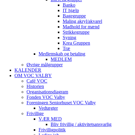
Banko
IT hjælp
Bagegruppe
Maling akryl/akvarel
Madhold for mænd
Strikkegruppe
Syning
Krea Gruppen
Træ
Medlemskab og betaling
MEDLEM
Øvrige målgrupper
KALENDER
OM VOC VALBY
Café VOC
Historien
Organisationsdiagram
Fonden VOC Valby
Foreningen Seniorhuset VOC Valby
Vedtægter
Frivillige
VÆR MED
Bliv frivillig / aktivitetsansvarlig
Frivilligpolitik