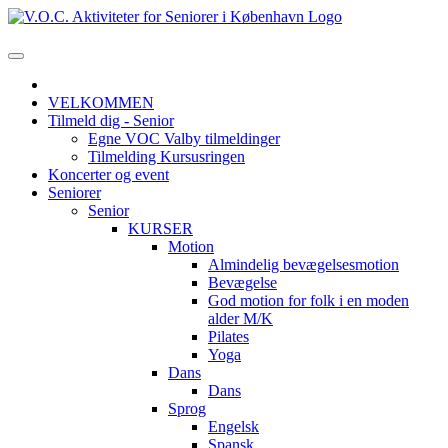
VELKOMMEN
Tilmeld dig - Senior
Egne VOC Valby tilmeldinger
Tilmelding Kursusringen
Koncerter og event
Seniorer
Senior
KURSER
Motion
Almindelig bevægelsesmotion
Bevægelse
God motion for folk i en moden
alder M/K
Pilates
Yoga
Dans
Dans
Sprog
Engelsk
Spansk