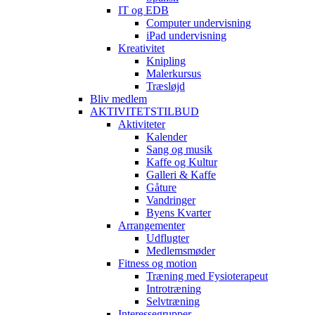
IT og EDB
Computer undervisning
iPad undervisning
Kreativitet
Knipling
Malerkursus
Træsløjd
Bliv medlem
AKTIVITETSTILBUD
Aktiviteter
Kalender
Sang og musik
Kaffe og Kultur
Galleri & Kaffe
Gåture
Vandringer
Byens Kvarter
Arrangementer
Udflugter
Medlemsmøder
Fitness og motion
Træning med Fysioterapeut
Introtræning
Selvtræning
Interessegrupper