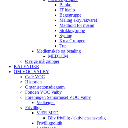
Banko
IT hjælp
Bagegruppe
Maling akryl/akvarel
Madhold for mænd
Strikkegruppe
Syning
Krea Gruppen
Træ
Medlemskab og betaling
MEDLEM
Øvrige målgrupper
KALENDER
OM VOC VALBY
Café VOC
Historien
Organisationsdiagram
Fonden VOC Valby
Foreningen Seniorhuset VOC Valby
Vedtægter
Frivillige
VÆR MED
Bliv frivillig / aktivitetsansvarlig
Frivilligpolitik