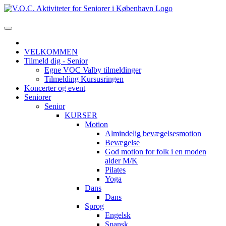
VELKOMMEN
Tilmeld dig - Senior
Egne VOC Valby tilmeldinger
Tilmelding Kursusringen
Koncerter og event
Seniorer
Senior
KURSER
Motion
Almindelig bevægelsesmotion
Bevægelse
God motion for folk i en moden
alder M/K
Pilates
Yoga
Dans
Dans
Sprog
Engelsk
Spansk