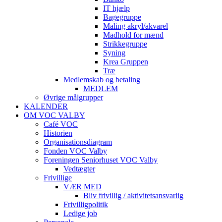
IT hjælp
Bagegruppe
Maling akryl/akvarel
Madhold for mænd
Strikkegruppe
Syning
Krea Gruppen
Træ
Medlemskab og betaling
MEDLEM
Øvrige målgrupper
KALENDER
OM VOC VALBY
Café VOC
Historien
Organisationsdiagram
Fonden VOC Valby
Foreningen Seniorhuset VOC Valby
Vedtægter
Frivillige
VÆR MED
Bliv frivillig / aktivitetsansvarlig
Frivilligpolitik
Ledige job