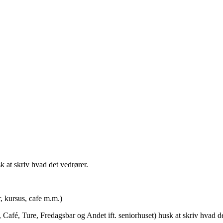
t skriv hvad det vedrører.
rsus, cafe m.m.)
afé, Ture, Fredagsbar og Andet ift. seniorhuset) husk at skriv hvad de