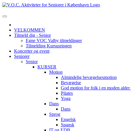
VELKOMMEN
Tilmeld dig - Senior
Egne VOC Valby tilmeldinger
Tilmelding Kursusringen
Koncerter og event
Seniorer
Senior
KURSER
Motion
Almindelig bevægelsesmotion
Bevægelse
God motion for folk i en moden alde
Pilates
Yoga
Dans
Dans
Sprog
Engelsk
Spansk
IT og EDB