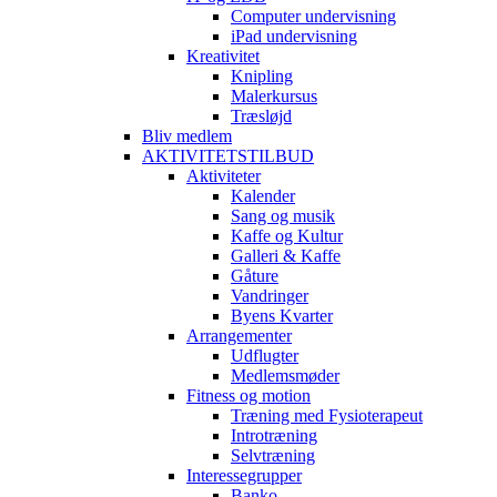
Computer undervisning
iPad undervisning
Kreativitet
Knipling
Malerkursus
Træsløjd
Bliv medlem
AKTIVITETSTILBUD
Aktiviteter
Kalender
Sang og musik
Kaffe og Kultur
Galleri & Kaffe
Gåture
Vandringer
Byens Kvarter
Arrangementer
Udflugter
Medlemsmøder
Fitness og motion
Træning med Fysioterapeut
Introtræning
Selvtræning
Interessegrupper
Banko