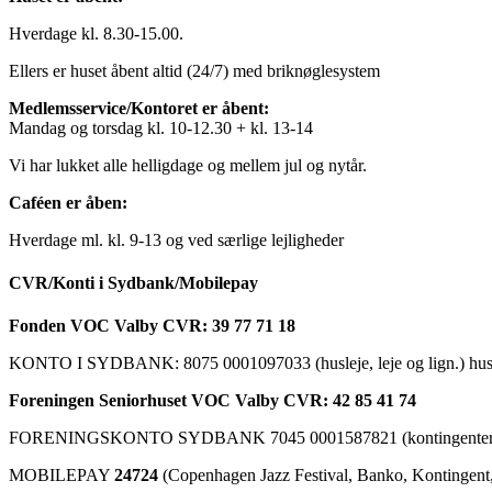
Hverdage kl. 8.30-15.00.
Ellers er huset åbent altid (24/7) med briknøglesystem
Medlemsservice/Kontoret er åbent:
Mandag og torsdag kl. 10-12.30 + kl. 13-14
Vi har lukket alle helligdage og mellem jul og nytår.
Caféen er åben:
Hverdage ml. kl. 9-13 og ved særlige lejligheder
CVR/Konti i Sydbank/Mobilepay
Fonden VOC Valby CVR: 39 77 71 18
KONTO I SYDBANK: 8075 0001097033 (husleje, leje og lign.) husk a
Foreningen Seniorhuset VOC Valby CVR: 42 85 41 74
FORENINGSKONTO SYDBANK 7045 0001587821 (kontingenter, ku
MOBILEPAY
24724
(Copenhagen Jazz Festival, Banko, Kontingent, C