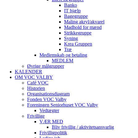
Banko
IT hjælp
Bagegruppe
Maling akryl/akvarel
Madhold for mænd
Strikkegruppe
Syning
Krea Gruppen
Træ
Medlemskab og betaling
MEDLEM
Øvrige målgrupper
KALENDER
OM VOC VALBY
Café VOC
Historien
Organisationsdiagram
Fonden VOC Valby
Foreningen Seniorhuset VOC Valby
Vedtægter
Frivillige
VÆR MED
Bliv frivillig / aktivitetsansvarlig
Frivilligpolitik