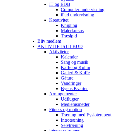
IT og EDB
Computer undervisning
iPad undervisning
Kreativitet
Knipling
Malerkursus
Træsløjd
Bliv medlem
AKTIVITETSTILBUD
Aktiviteter
Kalender
Sang og musik
Kaffe og Kultur
Galleri & Kaffe
Gåture
Vandringer
Byens Kvarter
Arrangementer
Udflugter
Medlemsmøder
Fitness og motion
Træning med Fysioterapeut
Introtræning
Selvtræning
Interessegrupper