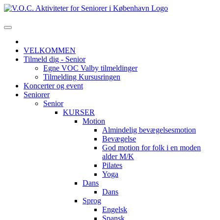
VELKOMMEN
Tilmeld dig - Senior
Egne VOC Valby tilmeldinger
Tilmelding Kursusringen
Koncerter og event
Seniorer
Senior
KURSER
Motion
Almindelig bevægelsesmotion
Bevægelse
God motion for folk i en moden
alder M/K
Pilates
Yoga
Dans
Dans
Sprog
Engelsk
Spansk