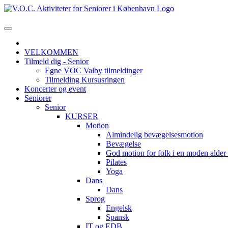
VELKOMMEN
Tilmeld dig - Senior
Egne VOC Valby tilmeldinger
Tilmelding Kursusringen
Koncerter og event
Seniorer
Senior
KURSER
Motion
Almindelig bevægelsesmotion
Bevægelse
God motion for folk i en moden alde
Pilates
Yoga
Dans
Dans
Sprog
Engelsk
Spansk
IT og EDB