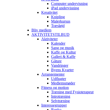
Computer undervisning
iPad undervisning
Kreativitet
Knipling
Malerkursus
Træsløjd
Bliv medlem
AKTIVITETSTILBUD
Aktiviteter
Kalender
Sang og musik
Kaffe og Kultur
Galleri & Kaffe
Gåture
Vandringer
Byens Kvarter
Arrangementer
Udflugter
Medlemsmøder
Fitness og motion
Træning med Fysioterapeut
Introtræning
Selvtræning
Interessegrupper
Banko