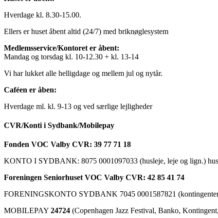
Hverdage kl. 8.30-15.00.
Ellers er huset åbent altid (24/7) med briknøglesystem
Medlemsservice/Kontoret er åbent:
Mandag og torsdag kl. 10-12.30 + kl. 13-14
Vi har lukket alle helligdage og mellem jul og nytår.
Caféen er åben:
Hverdage ml. kl. 9-13 og ved særlige lejligheder
CVR/Konti i Sydbank/Mobilepay
Fonden VOC Valby CVR: 39 77 71 18
KONTO I SYDBANK: 8075 0001097033 (husleje, leje og lign.) husk a
Foreningen Seniorhuset VOC Valby CVR: 42 85 41 74
FORENINGSKONTO SYDBANK 7045 0001587821 (kontingenter, ku
MOBILEPAY
24724
(Copenhagen Jazz Festival, Banko, Kontingent, C