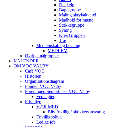
IT hjælp
Bagegruppe
Maling akryl/akvarel
Madhold for mænd
Strikkegruppe
Syning
Krea Gruppen
Træ
Medlemskab og betaling
MEDLEM
Øvrige målgrupper
KALENDER
OM VOC VALBY
Café VOC
Historien
Organisationsdiagram
Fonden VOC Valby
Foreningen Seniorhuset VOC Valby
Vedtægter
Frivillige
VÆR MED
Bliv frivillig / aktivitetsansvarlig
Frivilligpolitik
Ledige job