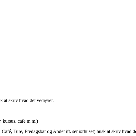
t skriv hvad det vedrører.
rsus, cafe m.m.)
afé, Ture, Fredagsbar og Andet ift. seniorhuset) husk at skriv hvad de