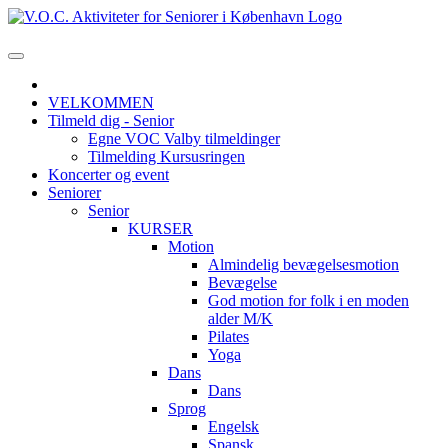
VELKOMMEN
Tilmeld dig - Senior
Egne VOC Valby tilmeldinger
Tilmelding Kursusringen
Koncerter og event
Seniorer
Senior
KURSER
Motion
Almindelig bevægelsesmotion
Bevægelse
God motion for folk i en moden
alder M/K
Pilates
Yoga
Dans
Dans
Sprog
Engelsk
Spansk