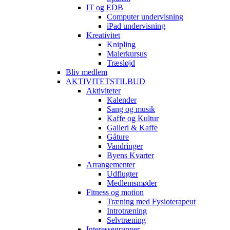
IT og EDB
Computer undervisning
iPad undervisning
Kreativitet
Knipling
Malerkursus
Træsløjd
Bliv medlem
AKTIVITETSTILBUD
Aktiviteter
Kalender
Sang og musik
Kaffe og Kultur
Galleri & Kaffe
Gåture
Vandringer
Byens Kvarter
Arrangementer
Udflugter
Medlemsmøder
Fitness og motion
Træning med Fysioterapeut
Introtræning
Selvtræning
Interessegrupper