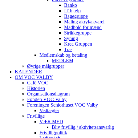
Banko
IT hjælp
Bagegruppe
Maling akryl/akvarel
Madhold for mænd
Strikkegruppe
Syning
Krea Gruppen
Træ
Medlemskab og betaling
MEDLEM
Øvrige målgrupper
KALENDER
OM VOC VALBY
Café VOC
Historien
Organisationsdiagram
Fonden VOC Valby
Foreningen Seniorhuset VOC Valby
Vedtægter
Frivillige
VÆR MED
Bliv frivillig / aktivitetsansvarlig
Frivilligpolitik