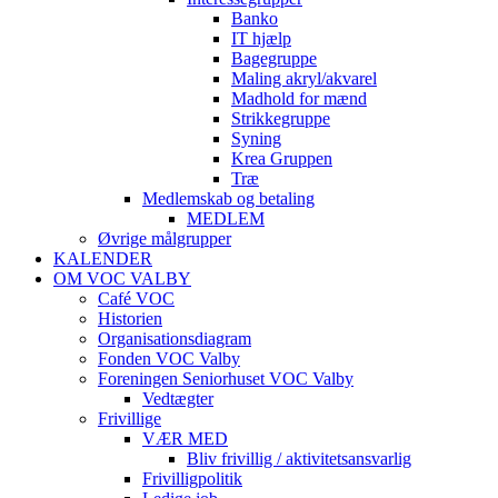
Banko
IT hjælp
Bagegruppe
Maling akryl/akvarel
Madhold for mænd
Strikkegruppe
Syning
Krea Gruppen
Træ
Medlemskab og betaling
MEDLEM
Øvrige målgrupper
KALENDER
OM VOC VALBY
Café VOC
Historien
Organisationsdiagram
Fonden VOC Valby
Foreningen Seniorhuset VOC Valby
Vedtægter
Frivillige
VÆR MED
Bliv frivillig / aktivitetsansvarlig
Frivilligpolitik