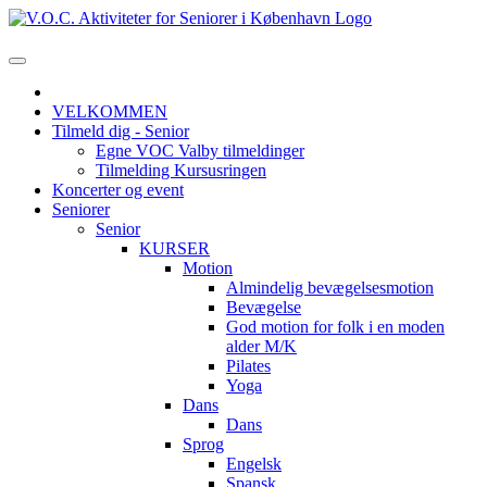
VELKOMMEN
Tilmeld dig - Senior
Egne VOC Valby tilmeldinger
Tilmelding Kursusringen
Koncerter og event
Seniorer
Senior
KURSER
Motion
Almindelig bevægelsesmotion
Bevægelse
God motion for folk i en moden
alder M/K
Pilates
Yoga
Dans
Dans
Sprog
Engelsk
Spansk