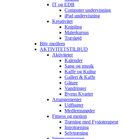
IT og EDB
Computer undervisning
iPad undervisning
Kreativitet
Knipling
Malerkursus
Træsløjd
Bliv medlem
AKTIVITETSTILBUD
Aktiviteter
Kalender
Sang og musik
Kaffe og Kultur
Galleri & Kaffe
Gåture
Vandringer
Byens Kvarter
Arrangementer
Udflugter
Medlemsmøder
Fitness og motion
Træning med Fysioterapeut
Introtræning
Selvtræning
Interessegrupper