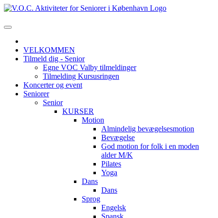
VELKOMMEN
Tilmeld dig - Senior
Egne VOC Valby tilmeldinger
Tilmelding Kursusringen
Koncerter og event
Seniorer
Senior
KURSER
Motion
Almindelig bevægelsesmotion
Bevægelse
God motion for folk i en moden
alder M/K
Pilates
Yoga
Dans
Dans
Sprog
Engelsk
Spansk