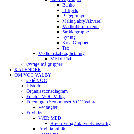
Banko
IT hjælp
Bagegruppe
Maling akryl/akvarel
Madhold for mænd
Strikkegruppe
Syning
Krea Gruppen
Træ
Medlemskab og betaling
MEDLEM
Øvrige målgrupper
KALENDER
OM VOC VALBY
Café VOC
Historien
Organisationsdiagram
Fonden VOC Valby
Foreningen Seniorhuset VOC Valby
Vedtægter
Frivillige
VÆR MED
Bliv frivillig / aktivitetsansvarlig
Frivilligpolitik