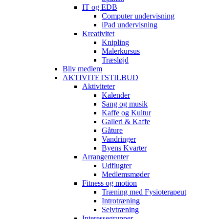
IT og EDB
Computer undervisning
iPad undervisning
Kreativitet
Knipling
Malerkursus
Træsløjd
Bliv medlem
AKTIVITETSTILBUD
Aktiviteter
Kalender
Sang og musik
Kaffe og Kultur
Galleri & Kaffe
Gåture
Vandringer
Byens Kvarter
Arrangementer
Udflugter
Medlemsmøder
Fitness og motion
Træning med Fysioterapeut
Introtræning
Selvtræning
Interessegrupper