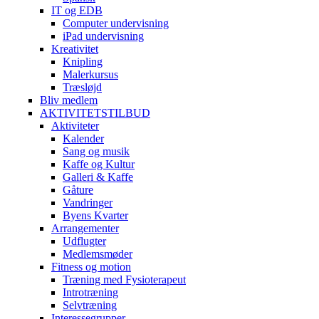
IT og EDB
Computer undervisning
iPad undervisning
Kreativitet
Knipling
Malerkursus
Træsløjd
Bliv medlem
AKTIVITETSTILBUD
Aktiviteter
Kalender
Sang og musik
Kaffe og Kultur
Galleri & Kaffe
Gåture
Vandringer
Byens Kvarter
Arrangementer
Udflugter
Medlemsmøder
Fitness og motion
Træning med Fysioterapeut
Introtræning
Selvtræning
Interessegrupper