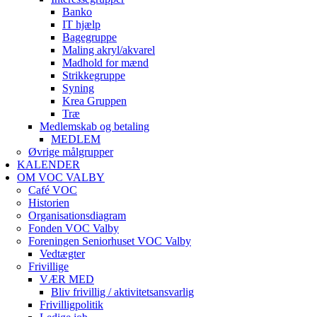
Banko
IT hjælp
Bagegruppe
Maling akryl/akvarel
Madhold for mænd
Strikkegruppe
Syning
Krea Gruppen
Træ
Medlemskab og betaling
MEDLEM
Øvrige målgrupper
KALENDER
OM VOC VALBY
Café VOC
Historien
Organisationsdiagram
Fonden VOC Valby
Foreningen Seniorhuset VOC Valby
Vedtægter
Frivillige
VÆR MED
Bliv frivillig / aktivitetsansvarlig
Frivilligpolitik