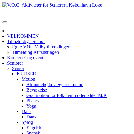
VELKOMMEN
Tilmeld dig - Senior
Egne VOC Valby tilmeldinger
Tilmelding Kursusringen
Koncerter og event
Seniorer
Senior
KURSER
Motion
Almindelig bevægelsesmotion
Bevægelse
God motion for folk i en moden alder M/K
Pilates
Yoga
Dans
Dans
Sprog
Engelsk
Spansk