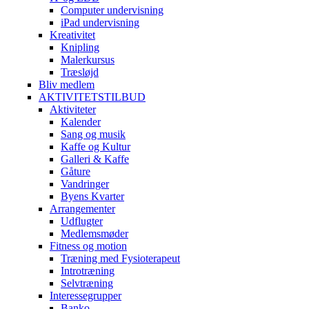
Computer undervisning
iPad undervisning
Kreativitet
Knipling
Malerkursus
Træsløjd
Bliv medlem
AKTIVITETSTILBUD
Aktiviteter
Kalender
Sang og musik
Kaffe og Kultur
Galleri & Kaffe
Gåture
Vandringer
Byens Kvarter
Arrangementer
Udflugter
Medlemsmøder
Fitness og motion
Træning med Fysioterapeut
Introtræning
Selvtræning
Interessegrupper
Banko