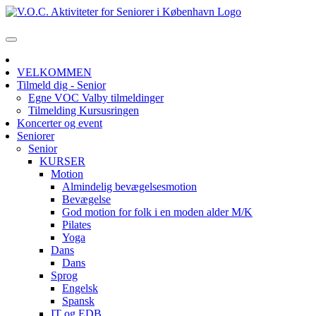
VELKOMMEN
Tilmeld dig - Senior
Egne VOC Valby tilmeldinger
Tilmelding Kursusringen
Koncerter og event
Seniorer
Senior
KURSER
Motion
Almindelig bevægelsesmotion
Bevægelse
God motion for folk i en moden alder M/K
Pilates
Yoga
Dans
Dans
Sprog
Engelsk
Spansk
IT og EDB