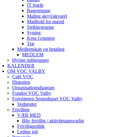
IT hjælp
Bagegruppe
Maling akryl/akvarel
Madhold for mænd
Strikkegruppe
Syning
Krea Gruppen
Træ
Medlemskab og betaling
MEDLEM
Øvrige målgrupper
KALENDER
OM VOC VALBY
Café VOC
Historien
Organisationsdiagram
Fonden VOC Valby
Foreningen Seniorhuset VOC Valby
Vedtægter
Frivillige
VÆR MED
Bliv frivillig / aktivitetsansvarlig
Frivilligpolitik
Ledige job