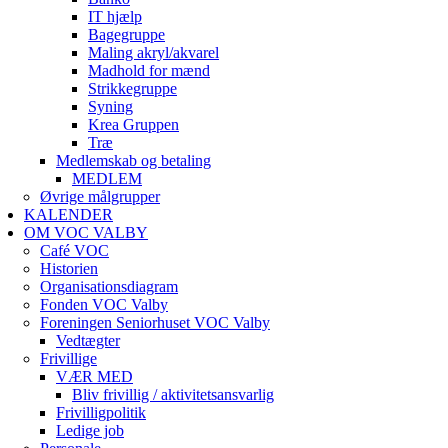
IT hjælp
Bagegruppe
Maling akryl/akvarel
Madhold for mænd
Strikkegruppe
Syning
Krea Gruppen
Træ
Medlemskab og betaling
MEDLEM
Øvrige målgrupper
KALENDER
OM VOC VALBY
Café VOC
Historien
Organisationsdiagram
Fonden VOC Valby
Foreningen Seniorhuset VOC Valby
Vedtægter
Frivillige
VÆR MED
Bliv frivillig / aktivitetsansvarlig
Frivilligpolitik
Ledige job