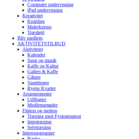
Computer undervisning
iPad undervisning
Kreativitet
Knipling
Malerkursus
Træsløjd
Bliv medlem
AKTIVITETSTILBUD
Aktiviteter
Kalender
Sang og musik
Kaffe og Kultur
Galleri & Kaffe
Gåture
Vandringer
Byens Kvarter
Arrangementer
Udflugter
Medlemsmøder
Fitness og motion
Træning med Fysioterapeut
Introtræning
Selvtræning
Interessegrupper
Banko