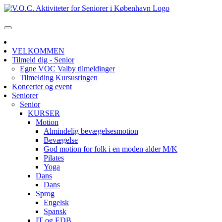
VELKOMMEN
Tilmeld dig - Senior
Egne VOC Valby tilmeldinger
Tilmelding Kursusringen
Koncerter og event
Seniorer
Senior
KURSER
Motion
Almindelig bevægelsesmotion
Bevægelse
God motion for folk i en moden alder M/K
Pilates
Yoga
Dans
Dans
Sprog
Engelsk
Spansk
IT og EDB