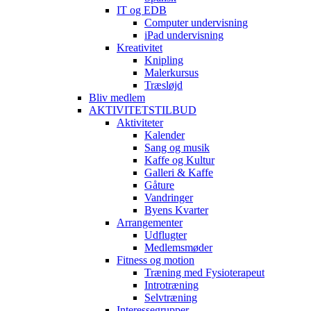
IT og EDB
Computer undervisning
iPad undervisning
Kreativitet
Knipling
Malerkursus
Træsløjd
Bliv medlem
AKTIVITETSTILBUD
Aktiviteter
Kalender
Sang og musik
Kaffe og Kultur
Galleri & Kaffe
Gåture
Vandringer
Byens Kvarter
Arrangementer
Udflugter
Medlemsmøder
Fitness og motion
Træning med Fysioterapeut
Introtræning
Selvtræning
Interessegrupper