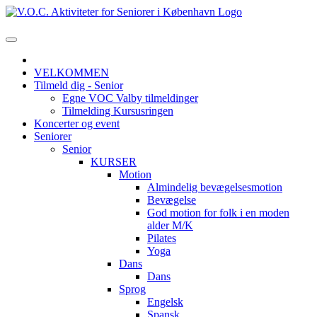
VELKOMMEN
Tilmeld dig - Senior
Egne VOC Valby tilmeldinger
Tilmelding Kursusringen
Koncerter og event
Seniorer
Senior
KURSER
Motion
Almindelig bevægelsesmotion
Bevægelse
God motion for folk i en moden
alder M/K
Pilates
Yoga
Dans
Dans
Sprog
Engelsk
Spansk