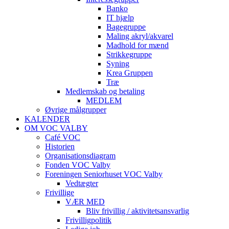
Banko
IT hjælp
Bagegruppe
Maling akryl/akvarel
Madhold for mænd
Strikkegruppe
Syning
Krea Gruppen
Træ
Medlemskab og betaling
MEDLEM
Øvrige målgrupper
KALENDER
OM VOC VALBY
Café VOC
Historien
Organisationsdiagram
Fonden VOC Valby
Foreningen Seniorhuset VOC Valby
Vedtægter
Frivillige
VÆR MED
Bliv frivillig / aktivitetsansvarlig
Frivilligpolitik