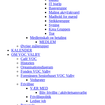
IT hjælp
Bagegruppe
Maling akryl/akvarel
Madhold for mænd
Strikkegruppe
Syning
Krea Gruppen
Træ
Medlemskab og betaling
MEDLEM
Øvrige målgrupper
KALENDER
OM VOC VALBY
Café VOC
Historien
Organisationsdiagram
Fonden VOC Valby
Foreningen Seniorhuset VOC Valby
Vedtægter
Frivillige
VÆR MED
Bliv frivillig / aktivitetsansvarlig
Frivilligpolitik
Ledige job