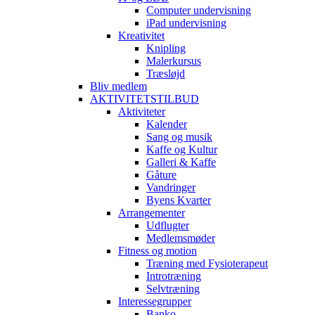
Computer undervisning
iPad undervisning
Kreativitet
Knipling
Malerkursus
Træsløjd
Bliv medlem
AKTIVITETSTILBUD
Aktiviteter
Kalender
Sang og musik
Kaffe og Kultur
Galleri & Kaffe
Gåture
Vandringer
Byens Kvarter
Arrangementer
Udflugter
Medlemsmøder
Fitness og motion
Træning med Fysioterapeut
Introtræning
Selvtræning
Interessegrupper
Banko