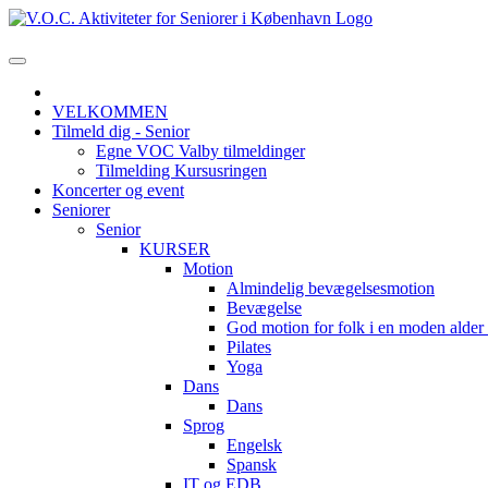
VELKOMMEN
Tilmeld dig - Senior
Egne VOC Valby tilmeldinger
Tilmelding Kursusringen
Koncerter og event
Seniorer
Senior
KURSER
Motion
Almindelig bevægelsesmotion
Bevægelse
God motion for folk i en moden alde
Pilates
Yoga
Dans
Dans
Sprog
Engelsk
Spansk
IT og EDB