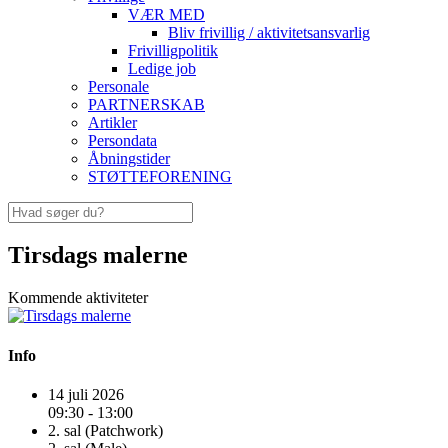
VÆR MED
Bliv frivillig / aktivitetsansvarlig
Frivilligpolitik
Ledige job
Personale
PARTNERSKAB
Artikler
Persondata
Åbningstider
STØTTEFORENING
Tirsdags malerne
Kommende aktiviteter
Info
14 juli 2026
09:30 - 13:00
2. sal (Patchwork)