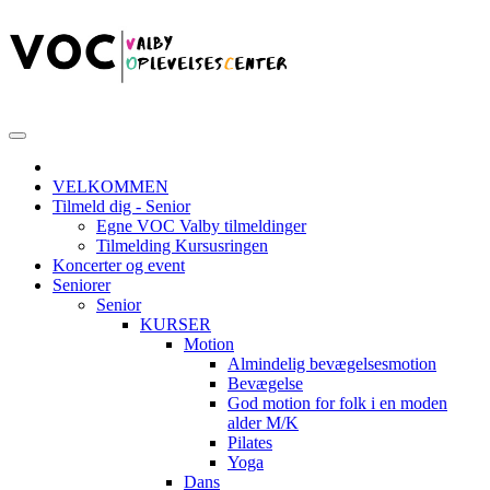
VELKOMMEN
Tilmeld dig - Senior
Egne VOC Valby tilmeldinger
Tilmelding Kursusringen
Koncerter og event
Seniorer
Senior
KURSER
Motion
Almindelig bevægelsesmotion
Bevægelse
God motion for folk i en moden
alder M/K
Pilates
Yoga
Dans