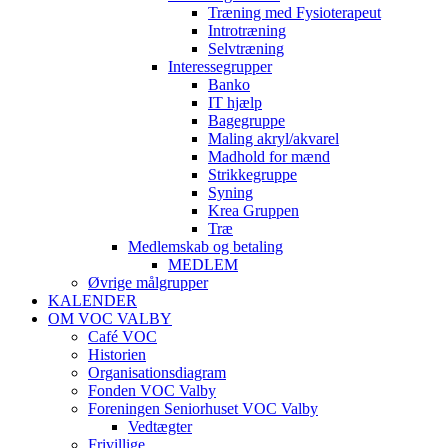
Træning med Fysioterapeut
Introtræning
Selvtræning
Interessegrupper
Banko
IT hjælp
Bagegruppe
Maling akryl/akvarel
Madhold for mænd
Strikkegruppe
Syning
Krea Gruppen
Træ
Medlemskab og betaling
MEDLEM
Øvrige målgrupper
KALENDER
OM VOC VALBY
Café VOC
Historien
Organisationsdiagram
Fonden VOC Valby
Foreningen Seniorhuset VOC Valby
Vedtægter
Frivillige