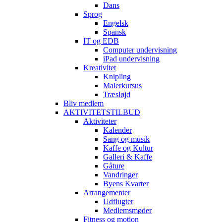
Dans
Sprog
Engelsk
Spansk
IT og EDB
Computer undervisning
iPad undervisning
Kreativitet
Knipling
Malerkursus
Træsløjd
Bliv medlem
AKTIVITETSTILBUD
Aktiviteter
Kalender
Sang og musik
Kaffe og Kultur
Galleri & Kaffe
Gåture
Vandringer
Byens Kvarter
Arrangementer
Udflugter
Medlemsmøder
Fitness og motion