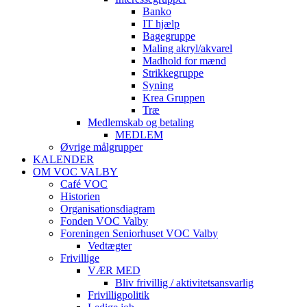
Banko
IT hjælp
Bagegruppe
Maling akryl/akvarel
Madhold for mænd
Strikkegruppe
Syning
Krea Gruppen
Træ
Medlemskab og betaling
MEDLEM
Øvrige målgrupper
KALENDER
OM VOC VALBY
Café VOC
Historien
Organisationsdiagram
Fonden VOC Valby
Foreningen Seniorhuset VOC Valby
Vedtægter
Frivillige
VÆR MED
Bliv frivillig / aktivitetsansvarlig
Frivilligpolitik