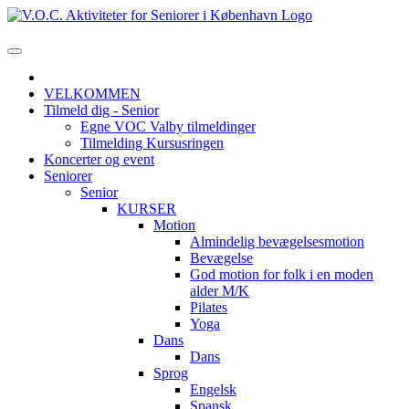
VELKOMMEN
Tilmeld dig - Senior
Egne VOC Valby tilmeldinger
Tilmelding Kursusringen
Koncerter og event
Seniorer
Senior
KURSER
Motion
Almindelig bevægelsesmotion
Bevægelse
God motion for folk i en moden
alder M/K
Pilates
Yoga
Dans
Dans
Sprog
Engelsk
Spansk