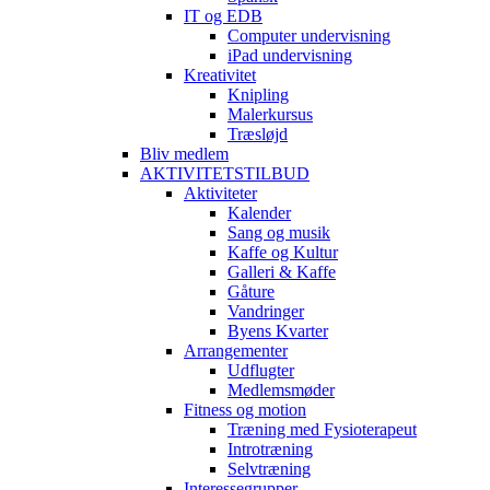
IT og EDB
Computer undervisning
iPad undervisning
Kreativitet
Knipling
Malerkursus
Træsløjd
Bliv medlem
AKTIVITETSTILBUD
Aktiviteter
Kalender
Sang og musik
Kaffe og Kultur
Galleri & Kaffe
Gåture
Vandringer
Byens Kvarter
Arrangementer
Udflugter
Medlemsmøder
Fitness og motion
Træning med Fysioterapeut
Introtræning
Selvtræning
Interessegrupper