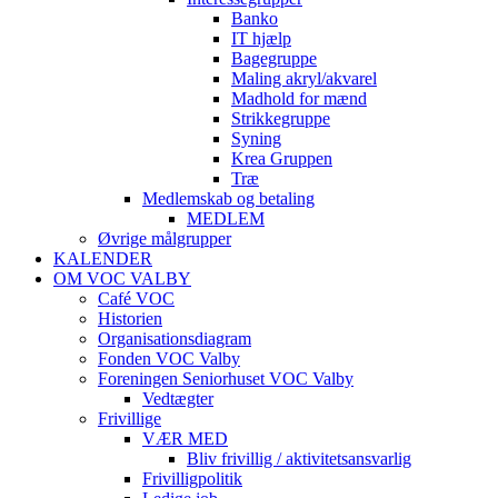
Banko
IT hjælp
Bagegruppe
Maling akryl/akvarel
Madhold for mænd
Strikkegruppe
Syning
Krea Gruppen
Træ
Medlemskab og betaling
MEDLEM
Øvrige målgrupper
KALENDER
OM VOC VALBY
Café VOC
Historien
Organisationsdiagram
Fonden VOC Valby
Foreningen Seniorhuset VOC Valby
Vedtægter
Frivillige
VÆR MED
Bliv frivillig / aktivitetsansvarlig
Frivilligpolitik