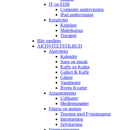
IT og EDB
Computer undervisning
iPad undervisning
Kreativitet
Knipling
Malerkursus
Træsløjd
Bliv medlem
AKTIVITETSTILBUD
Aktiviteter
Kalender
Sang og musik
Kaffe og Kultur
Galleri & Kaffe
Gåture
Vandringer
Byens Kvarter
Arrangementer
Udflugter
Medlemsmøder
Fitness og motion
Træning med Fysioterapeut
Introtræning
Selvtræning
Interessegrupper