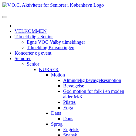
VELKOMMEN
Tilmeld dig - Senior
Egne VOC Valby tilmeldinger
Tilmelding Kursusringen
Koncerter og event
Seniorer
Senior
KURSER
Motion
Almindelig bevægelsesmotion
Bevægelse
God motion for folk i en moden
alder M/K
Pilates
Yoga
Dans
Dans
Sprog
Engelsk
Spansk