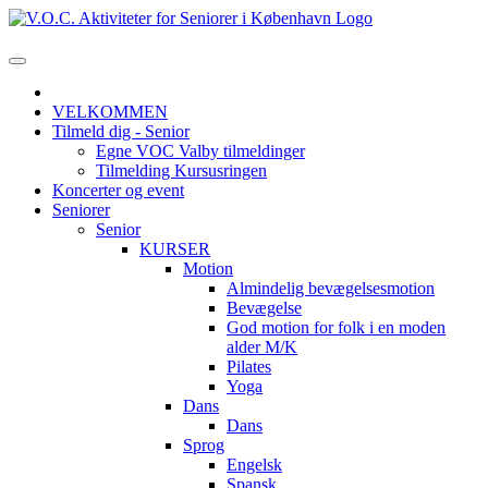
VELKOMMEN
Tilmeld dig - Senior
Egne VOC Valby tilmeldinger
Tilmelding Kursusringen
Koncerter og event
Seniorer
Senior
KURSER
Motion
Almindelig bevægelsesmotion
Bevægelse
God motion for folk i en moden
alder M/K
Pilates
Yoga
Dans
Dans
Sprog
Engelsk
Spansk