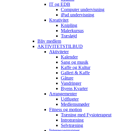
IT og EDB
Computer undervisning
iPad undervisning
Kreativitet
Knipling
Malerkursus
Træsløjd
Bliv medlem
AKTIVITETSTILBUD
Aktiviteter
Kalender
Sang og musik
Kaffe og Kultur
Galleri & Kaffe
Gåture
Vandringer
Byens Kvarter
Arrangementer
Udflugter
Medlemsmøder
Fitness og motion
Træning med Fysioterapeut
Introtræning
Selvtræning
Interessegrupper