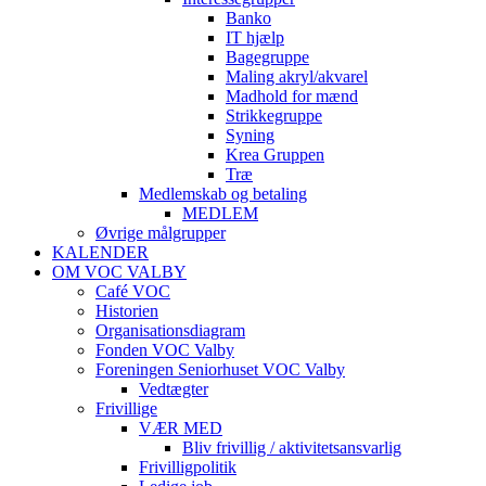
Banko
IT hjælp
Bagegruppe
Maling akryl/akvarel
Madhold for mænd
Strikkegruppe
Syning
Krea Gruppen
Træ
Medlemskab og betaling
MEDLEM
Øvrige målgrupper
KALENDER
OM VOC VALBY
Café VOC
Historien
Organisationsdiagram
Fonden VOC Valby
Foreningen Seniorhuset VOC Valby
Vedtægter
Frivillige
VÆR MED
Bliv frivillig / aktivitetsansvarlig
Frivilligpolitik