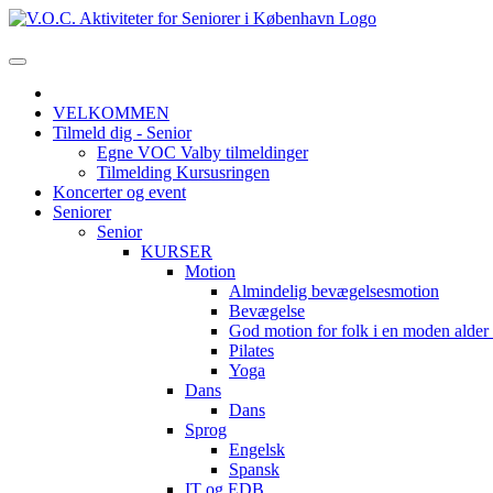
VELKOMMEN
Tilmeld dig - Senior
Egne VOC Valby tilmeldinger
Tilmelding Kursusringen
Koncerter og event
Seniorer
Senior
KURSER
Motion
Almindelig bevægelsesmotion
Bevægelse
God motion for folk i en moden alde
Pilates
Yoga
Dans
Dans
Sprog
Engelsk
Spansk
IT og EDB