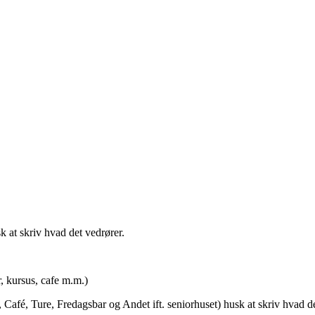
t skriv hvad det vedrører.
rsus, cafe m.m.)
afé, Ture, Fredagsbar og Andet ift. seniorhuset) husk at skriv hvad de