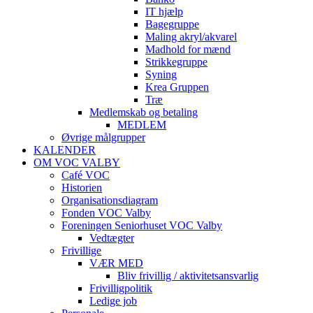
IT hjælp
Bagegruppe
Maling akryl/akvarel
Madhold for mænd
Strikkegruppe
Syning
Krea Gruppen
Træ
Medlemskab og betaling
MEDLEM
Øvrige målgrupper
KALENDER
OM VOC VALBY
Café VOC
Historien
Organisationsdiagram
Fonden VOC Valby
Foreningen Seniorhuset VOC Valby
Vedtægter
Frivillige
VÆR MED
Bliv frivillig / aktivitetsansvarlig
Frivilligpolitik
Ledige job