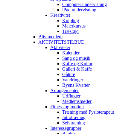
Computer undervisning
iPad undervisning
Kreativitet
Knipling
Malerkursus
Træsløjd
Bliv medlem
AKTIVITETSTILBUD
Aktiviteter
Kalender
Sang og musik
Kaffe og Kultur
Galleri & Kaffe
Gåture
Vandringer
Byens Kvarter
Arrangementer
Udflugter
Medlemsmøder
Fitness og motion
Træning med Fysioterapeut
Introtræning
Selvtræning
Interessegrupper
Banko