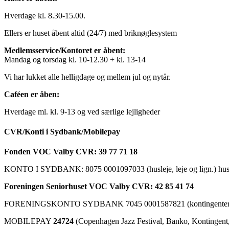
Hverdage kl. 8.30-15.00.
Ellers er huset åbent altid (24/7) med briknøglesystem
Medlemsservice/Kontoret er åbent:
Mandag og torsdag kl. 10-12.30 + kl. 13-14
Vi har lukket alle helligdage og mellem jul og nytår.
Caféen er åben:
Hverdage ml. kl. 9-13 og ved særlige lejligheder
CVR/Konti i Sydbank/Mobilepay
Fonden VOC Valby CVR: 39 77 71 18
KONTO I SYDBANK: 8075 0001097033 (husleje, leje og lign.) husk a
Foreningen Seniorhuset VOC Valby CVR: 42 85 41 74
FORENINGSKONTO SYDBANK 7045 0001587821 (kontingenter, ku
MOBILEPAY
24724
(Copenhagen Jazz Festival, Banko, Kontingent, C