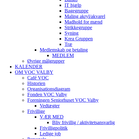
IT hjælp
Bagegruppe
Maling akryl/akvarel
Madhold for mænd
Strikkegruppe
Syning
Krea Gruppen
Træ
Medlemskab og betaling
MEDLEM
Øvrige målgrupper
KALENDER
OM VOC VALBY
Café VOC
Historien
Organisationsdiagram
Fonden VOC Valby
Foreningen Seniorhuset VOC Valby
Vedtægter
Frivillige
VÆR MED
Bliv frivillig / aktivitetsansvarlig
Frivilligpolitik
Ledige job