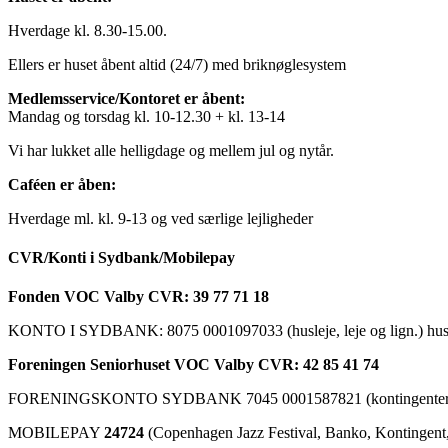
Hverdage kl. 8.30-15.00.
Ellers er huset åbent altid (24/7) med briknøglesystem
Medlemsservice/Kontoret er åbent:
Mandag og torsdag kl. 10-12.30 + kl. 13-14
Vi har lukket alle helligdage og mellem jul og nytår.
Caféen er åben:
Hverdage ml. kl. 9-13 og ved særlige lejligheder
CVR/Konti i Sydbank/Mobilepay
Fonden VOC Valby CVR: 39 77 71 18
KONTO I SYDBANK: 8075 0001097033 (husleje, leje og lign.) husk a
Foreningen Seniorhuset VOC Valby CVR: 42 85 41 74
FORENINGSKONTO SYDBANK 7045 0001587821 (kontingenter, ku
MOBILEPAY
24724
(Copenhagen Jazz Festival, Banko, Kontingent, C