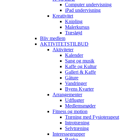
Computer undervisning
iPad undervisning
Kreativitet
Knipling
Malerkursus
Træsløjd
Bliv medlem
AKTIVITETSTILBUD
Aktiviteter
Kalender
Sang og musik
Kaffe og Kultur
Galleri & Kaffe
Gåture
Vandringer
Byens Kvarter
Arrangementer
Udflugter
Medlemsmøder
Fitness og motion
Træning med Fysioterapeut
Introtræning
Selvtræning
Interessegrupper
Banko