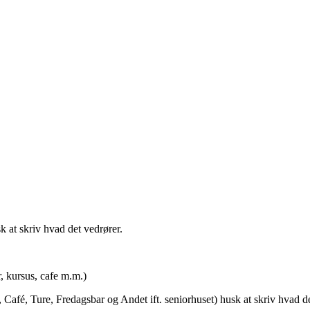
t skriv hvad det vedrører.
rsus, cafe m.m.)
afé, Ture, Fredagsbar og Andet ift. seniorhuset) husk at skriv hvad de