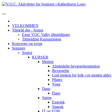
VELKOMMEN
Tilmeld dig - Senior
Egne VOC Valby tilmeldinger
Tilmelding Kursusringen
Koncerter og event
Seniorer
Senior
KURSER
Motion
Almindelig bevægelsesmotion
Bevægelse
God motion for folk i en moden alde
Pilates
Yoga
Dans
Dans
Sprog
Engelsk
Spansk
IT og EDB