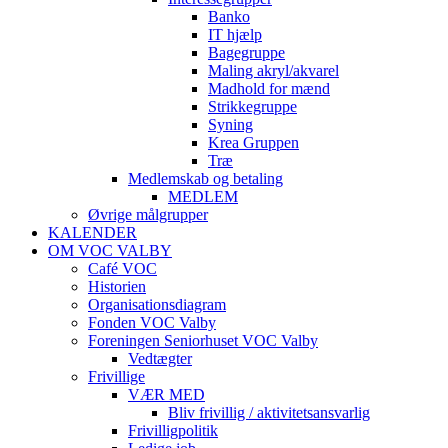
Banko
IT hjælp
Bagegruppe
Maling akryl/akvarel
Madhold for mænd
Strikkegruppe
Syning
Krea Gruppen
Træ
Medlemskab og betaling
MEDLEM
Øvrige målgrupper
KALENDER
OM VOC VALBY
Café VOC
Historien
Organisationsdiagram
Fonden VOC Valby
Foreningen Seniorhuset VOC Valby
Vedtægter
Frivillige
VÆR MED
Bliv frivillig / aktivitetsansvarlig
Frivilligpolitik