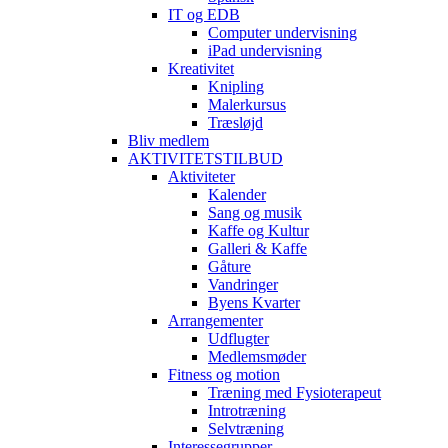
IT og EDB
Computer undervisning
iPad undervisning
Kreativitet
Knipling
Malerkursus
Træsløjd
Bliv medlem
AKTIVITETSTILBUD
Aktiviteter
Kalender
Sang og musik
Kaffe og Kultur
Galleri & Kaffe
Gåture
Vandringer
Byens Kvarter
Arrangementer
Udflugter
Medlemsmøder
Fitness og motion
Træning med Fysioterapeut
Introtræning
Selvtræning
Interessegrupper