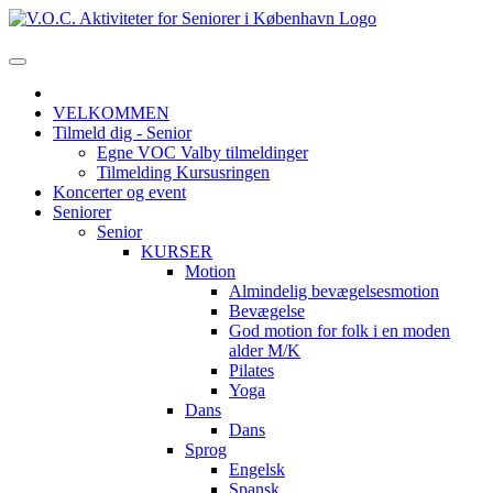
VELKOMMEN
Tilmeld dig - Senior
Egne VOC Valby tilmeldinger
Tilmelding Kursusringen
Koncerter og event
Seniorer
Senior
KURSER
Motion
Almindelig bevægelsesmotion
Bevægelse
God motion for folk i en moden
alder M/K
Pilates
Yoga
Dans
Dans
Sprog
Engelsk
Spansk