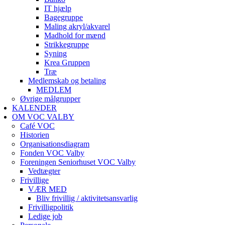
IT hjælp
Bagegruppe
Maling akryl/akvarel
Madhold for mænd
Strikkegruppe
Syning
Krea Gruppen
Træ
Medlemskab og betaling
MEDLEM
Øvrige målgrupper
KALENDER
OM VOC VALBY
Café VOC
Historien
Organisationsdiagram
Fonden VOC Valby
Foreningen Seniorhuset VOC Valby
Vedtægter
Frivillige
VÆR MED
Bliv frivillig / aktivitetsansvarlig
Frivilligpolitik
Ledige job