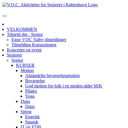
VELKOMMEN
Tilmeld dig - Senior
Egne VOC Valby tilmeldinger
Tilmelding Kursusringen
Koncerter og event
Seniorer
Senior
KURSER
Motion
Almindelig bevægelsesmotion
Bevægelse
God motion for folk i en moden alder M/K
Pilates
Yoga
Dans
Dans
Sprog
Engelsk
Spansk
IT og EDB