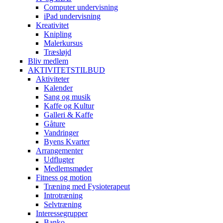
Computer undervisning
iPad undervisning
Kreativitet
Knipling
Malerkursus
Træsløjd
Bliv medlem
AKTIVITETSTILBUD
Aktiviteter
Kalender
Sang og musik
Kaffe og Kultur
Galleri & Kaffe
Gåture
Vandringer
Byens Kvarter
Arrangementer
Udflugter
Medlemsmøder
Fitness og motion
Træning med Fysioterapeut
Introtræning
Selvtræning
Interessegrupper
Banko