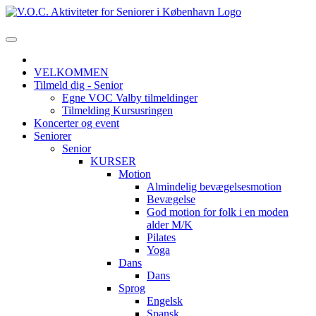
VELKOMMEN
Tilmeld dig - Senior
Egne VOC Valby tilmeldinger
Tilmelding Kursusringen
Koncerter og event
Seniorer
Senior
KURSER
Motion
Almindelig bevægelsesmotion
Bevægelse
God motion for folk i en moden
alder M/K
Pilates
Yoga
Dans
Dans
Sprog
Engelsk
Spansk