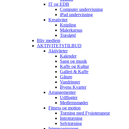
IT og EDB
Computer undervisning
iPad undervisning
Kreativitet
Knipling
Malerkursus
Træsløjd
Bliv medlem
AKTIVITETSTILBUD
Aktiviteter
Kalender
Sang og musik
Kaffe og Kultur
Galleri & Kaffe
Gåture
Vandringer
Byens Kvarter
Arrangementer
Udflugter
Medlemsmøder
Fitness og motion
Træning med Fysioterapeut
Introtræning
Selvtræning
Interessegrupper