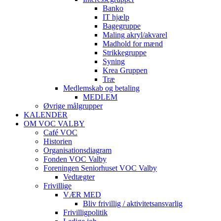
Banko
IT hjælp
Bagegruppe
Maling akryl/akvarel
Madhold for mænd
Strikkegruppe
Syning
Krea Gruppen
Træ
Medlemskab og betaling
MEDLEM
Øvrige målgrupper
KALENDER
OM VOC VALBY
Café VOC
Historien
Organisationsdiagram
Fonden VOC Valby
Foreningen Seniorhuset VOC Valby
Vedtægter
Frivillige
VÆR MED
Bliv frivillig / aktivitetsansvarlig
Frivilligpolitik